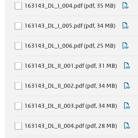
selectie
aan
Do
163143_DL_I_004.pdf
(pdf, 35 MB)
toevoeg
downloa
16
selectie
aan
Do
163143_DL_I_005.pdf
(pdf, 34 MB)
toevoeg
downloa
16
selectie
aan
Do
163143_DL_I_006.pdf
(pdf, 25 MB)
toevoeg
downloa
16
selectie
aan
D
163143_DL_II_001.pdf
(pdf, 31 MB)
toevoeg
downlo
16
selectie
aan
D
163143_DL_II_002.pdf
(pdf, 34 MB)
toevoe
downlo
16
selectie
aan
D
163143_DL_II_003.pdf
(pdf, 34 MB)
toevoe
downlo
16
selectie
aan
D
163143_DL_II_004.pdf
(pdf, 28 MB)
toevoe
downlo
16