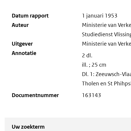
Datum rapport
1 januari 1953
Auteur
Ministerie van Verke
Studiedienst Vlissi
Uitgever
Ministerie van Verke
Annotatie
2 dl.
ill. ; 25 cm
Dl. 1: Zeeuwsch-Vla
Tholen en St Phihps
Documentnummer
163143
Zoeken
Zoeken naar
Uw zoekterm