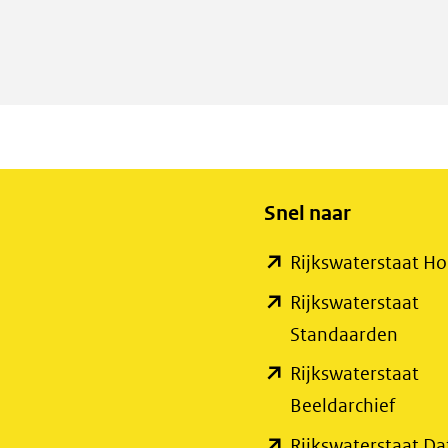
gen
Snel naar
Rijkswaterstaat 
Rijkswaterstaat
(open
Standaarden
in
Rijkswaterstaat
nieuw
(open
Beeldarchief
venste
in
Rijkswaterstaat Da