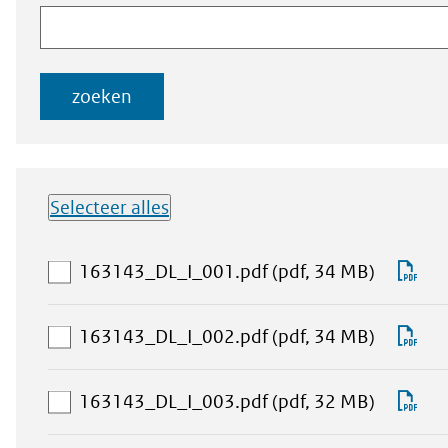
naar
documenten
documenten
zoeken
Selecteer alles
Lijst met
aan
Do
163143_DL_I_001.pdf
(pdf, 34 MB)
downloadbare
downloa
16
bestanden
selectie
aan
Do
163143_DL_I_002.pdf
(pdf, 34 MB)
toevoeg
downloa
16
selectie
aan
Do
163143_DL_I_003.pdf
(pdf, 32 MB)
toevoeg
downloa
16