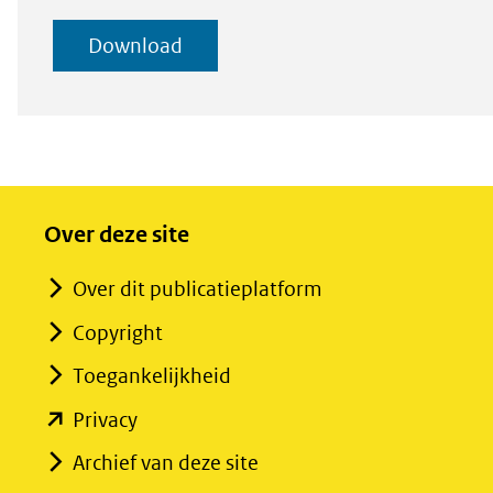
selectie
geselecteerde
Download
toevoe
items
Over deze site
Over dit publicatieplatform
Copyright
Toegankelijkheid
(opent
Privacy
in
Archief van deze site
nieuw