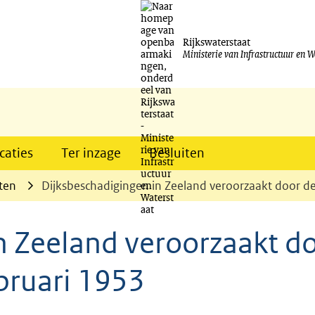
Ga
naar
Rijkswaterstaat
Ministerie van Infrastructuur en W
de
inhoud
caties
Ter inzage
Besluiten
ten
Dijksbeschadigingen in Zeeland veroorzaakt door d
n Zeeland veroorzaakt d
bruari 1953