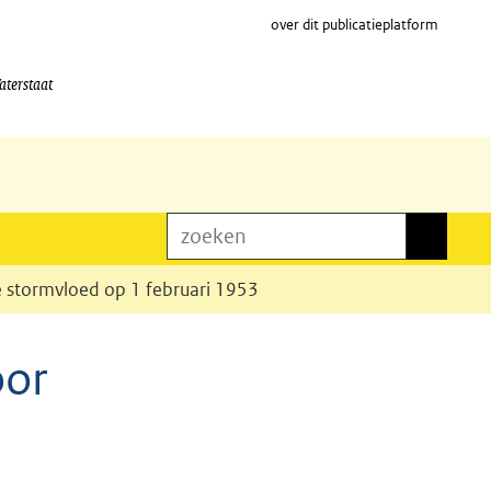
over dit publicatieplatform
aterstaat
zoeken
zoeken
e stormvloed op 1 februari 1953
oor