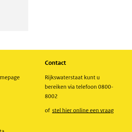
Contact
(opent
Homepage
Rijkswaterstaat kunt u
in
bereiken via telefoon 0800-
nieuw
8002
t
venster)
(opent
of
stel hier online een vraag
(verwijst
t
in
naar
r)
nieuw
(opent
ta