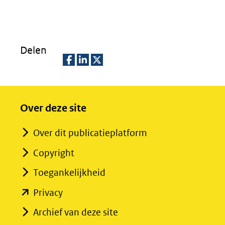
in
nieuw
venster)
Delen
(verwijst
naar
D
D
D
een
e
e
e
andere
Over deze site
l
l
l
website)
e
e
e
Over dit publicatieplatform
n
n
n
Copyright
o
o
o
p
p
p
Toegankelijkheid
F
L
X
(opent
Privacy
(opent
a
i
in
Archief van deze site
in
c
n
nieuw