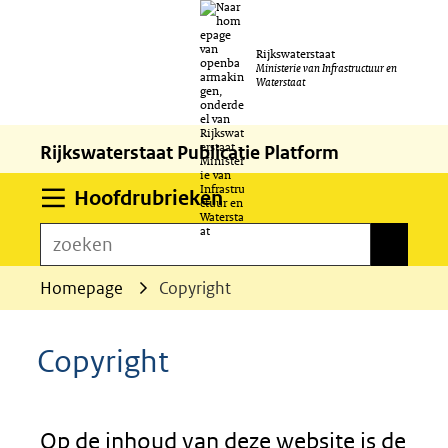
Ga
Rijkswaterstaat
naar
Ministerie van Infrastructuur en
Waterstaat
de
inhoud
Rijkswaterstaat Publicatie Platform
Uitklappen
Hoofdrubrieken
zoeken
zoeken
Homepage
Copyright
Copyright
Op de inhoud van deze website is de