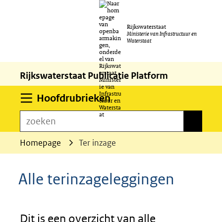
Ga
Rijkswaterstaat
naar
Ministerie van Infrastructuur en
Waterstaat
de
inhoud
Rijkswaterstaat Publicatie Platform
Uitklappen
Hoofdrubrieken
zoeken
zoeken
Homepage
Ter inzage
Alle terinzageleggingen
Dit is een overzicht van alle