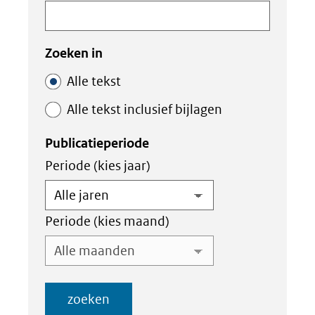
in
binnen
de
de
index
index
Zoeken in
Alle tekst
Alle tekst inclusief bijlagen
Publicatieperiode
Periode (kies jaar)
Periode (kies maand)
zoeken