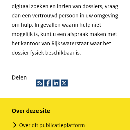
digitaal zoeken en inzien van dossiers, vraag
dan een vertrouwd persoon in uw omgeving
om hulp. In gevallen waarin hulp niet
mogelijk is, kunt u een afspraak maken met
het kantoor van Rijkswaterstaat waar het
dossier fysiek beschikbaar is.
Delen
R
D
D
D
S
e
e
e
Over deze site
S
l
l
l
e
e
e
Over dit publicatieplatform
n
n
n