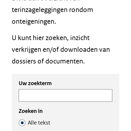
terinzageleggingen rondom
onteigeningen.
U kunt hier zoeken, inzicht
verkrijgen en/of downloaden van
dossiers of documenten.
Zoeken
Zoeken
Uw zoekterm
in
binnen
de
de
index
index
Zoeken in
Alle tekst