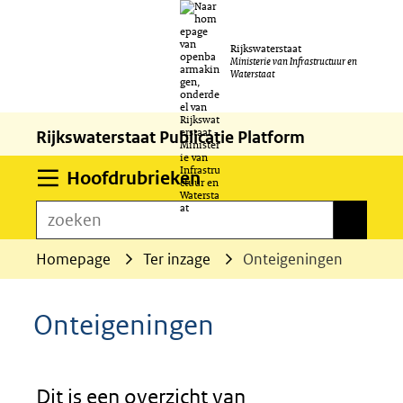
Ga
Rijkswaterstaat
naar
Ministerie van Infrastructuur en
Waterstaat
de
inhoud
Rijkswaterstaat Publicatie Platform
Uitklappen
Hoofdrubrieken
zoeken
zoeken
Homepage
Ter inzage
Onteigeningen
Onteigeningen
Dit is een overzicht van