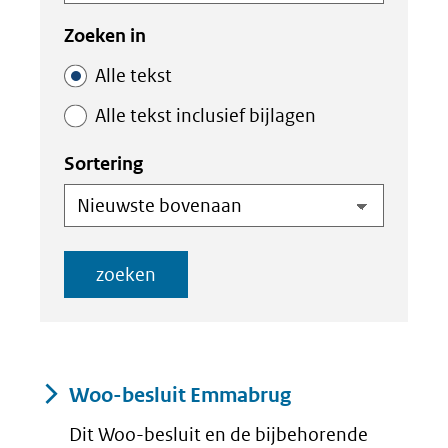
de
de
index
index
Zoeken in
Alle tekst
Alle tekst inclusief bijlagen
Sortering
zoeken
Resultaten
Woo-besluit Emmabrug
Dit Woo-besluit en de bijbehorende