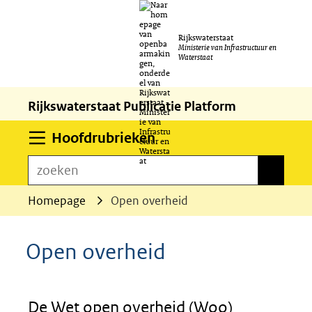
Ga
Rijkswaterstaat
naar
Ministerie van Infrastructuur en
Waterstaat
de
inhoud
Rijkswaterstaat Publicatie Platform
Uitklappen
Hoofdrubrieken
zoeken
zoeken
Homepage
Open overheid
Open overheid
De Wet open overheid (Woo)