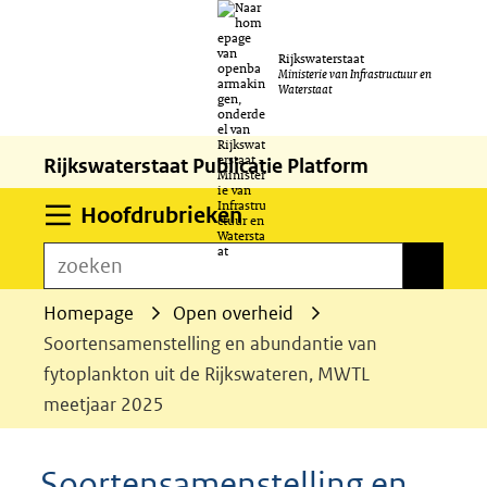
Ga
Rijkswaterstaat
naar
Ministerie van Infrastructuur en
Waterstaat
de
inhoud
Rijkswaterstaat Publicatie Platform
Uitklappen
Hoofdrubrieken
zoeken
zoeken
Homepage
Open overheid
Soortensamenstelling en abundantie van
fytoplankton uit de Rijkswateren, MWTL
meetjaar 2025
Soortensamenstelling en