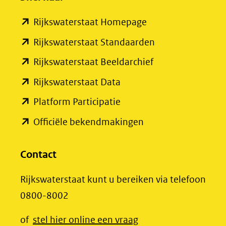
(verwijst
(opent
Rijkswaterstaat Homepage
naar
in
een
(opent
Rijkswaterstaat Standaarden
nieuw
andere
in
(opent
Rijkswaterstaat Beeldarchief
venster)
website)
nieuw
in
(opent
Rijkswaterstaat Data
(verwijst
venster)
nieuw
in
(opent
Platform Participatie
naar
(verwijst
venster)
nieuw
in
een
(opent
Officiële bekendmakingen
naar
(verwijst
venster)
nieuw
andere
in
een
naar
(verwijst
venster)
website)
nieuw
Contact
andere
een
naar
(verwijst
venster)
website)
andere
een
Rijkswaterstaat kunt u bereiken via telefoon
naar
(verwijst
website)
andere
0800-8002
een
naar
website)
andere
een
(opent
of
stel hier online een vraag