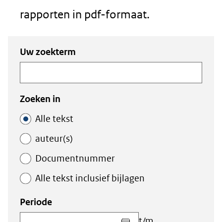
rapporten in pdf-formaat.
Zoeken
Zoeken
Uw zoekterm
in
binnen
de
de
index
index
Zoeken in
Alle tekst
auteur(s)
Documentnummer
Alle tekst inclusief bijlagen
Periode
Kies
t/m