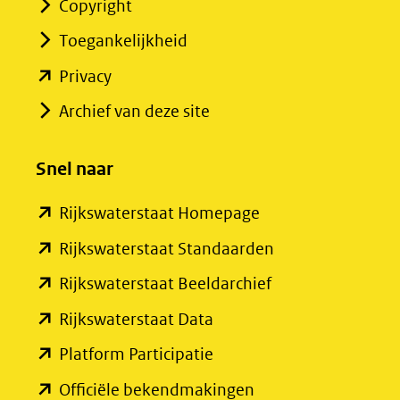
Copyright
Toegankelijkheid
(opent
Privacy
in
Archief van deze site
nieuw
venster)
Snel naar
(verwijst
(opent
Rijkswaterstaat Homepage
naar
in
een
(opent
Rijkswaterstaat Standaarden
nieuw
andere
in
(opent
Rijkswaterstaat Beeldarchief
venster)
website)
nieuw
in
(opent
Rijkswaterstaat Data
(verwijst
venster)
nieuw
in
(opent
Platform Participatie
naar
(verwijst
venster)
nieuw
in
een
(opent
Officiële bekendmakingen
naar
(verwijst