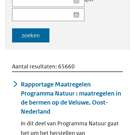
datum
Kies
voor
datum
veld
voor
Startdatum
veld
(dd-
zoeken
Einddatum
mm-
(dd-
jjjj)
mm-
jjjj)
Aantal resultaten: 65660
Rapportage Maatregelen
Programma Natuur : maatregelen in
de bermen op de Veluwe, Oost-
Nederland
In dit deel van Programma Natuur gaat
het om het herstellen van