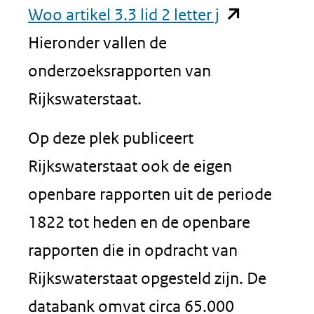
(opent
Woo artikel 3.3 lid 2 letter j
in
Hieronder vallen de
nieuw
onderzoeksrapporten van
venster)
Rijkswaterstaat.
(verwijst
Op deze plek publiceert
naar
Rijkswaterstaat ook de eigen
een
openbare rapporten uit de periode
andere
1822 tot heden en de openbare
website)
rapporten die in opdracht van
Rijkswaterstaat opgesteld zijn. De
databank omvat circa 65.000