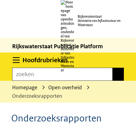
Ga
Rijkswaterstaat
naar
Ministerie van Infrastructuur en
Waterstaat
de
inhoud
Rijkswaterstaat Publicatie Platform
Uitklappen
Hoofdrubrieken
zoeken
zoeken
Homepage
Open overheid
Onderzoeksrapporten
Onderzoeksrapporten