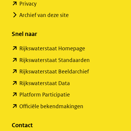
(opent
Privacy
in
Archief van deze site
nieuw
venster)
Snel naar
(verwijst
(opent
Rijkswaterstaat Homepage
naar
in
een
(opent
Rijkswaterstaat Standaarden
nieuw
andere
in
(opent
Rijkswaterstaat Beeldarchief
venster)
website)
nieuw
in
(opent
Rijkswaterstaat Data
(verwijst
venster)
nieuw
in
(opent
Platform Participatie
naar
(verwijst
venster)
nieuw
in
een
(opent
Officiële bekendmakingen
naar
(verwijst
venster)
nieuw
andere
in
een
naar
(verwijst
venster)
website)
nieuw
Contact
andere
een
naar