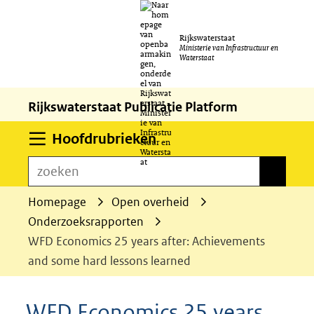
Ga
Rijkswaterstaat
naar
Ministerie van Infrastructuur en
Waterstaat
de
inhoud
Rijkswaterstaat Publicatie Platform
Uitklappen
Hoofdrubrieken
zoeken
zoeken
Homepage
Open overheid
Onderzoeksrapporten
WFD Economics 25 years after: Achievements
and some hard lessons learned
WFD Economics 25 years