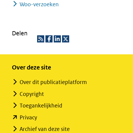
Woo-verzoeken
Delen
R
D
D
D
S
e
e
e
Over deze site
S
l
l
l
e
e
e
Over dit publicatieplatform
n
n
n
Copyright
o
o
o
p
p
p
Toegankelijkheid
F
L
X
(opent
Privacy
(opent
a
i
in
Archief van deze site
in
c
n