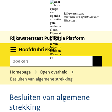
Ga
Rijkswaterstaat
naar
Ministerie van Infrastructuur en
Waterstaat
de
inhoud
Rijkswaterstaat Publicatie Platform
Uitklappen
Hoofdrubrieken
zoeken
zoeken
Homepage
Open overheid
Besluiten van algemene strekking
Besluiten van algemene
strekking