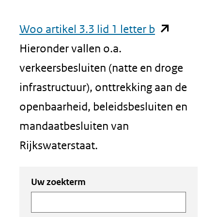
(opent
Woo artikel 3.3 lid 1 letter b
in
Hieronder vallen o.a.
nieuw
verkeersbesluiten (natte en droge
venster)
infrastructuur), onttrekking aan de
(verwijst
openbaarheid, beleidsbesluiten en
naar
mandaatbesluiten van
een
Rijkswaterstaat.
andere
Zoeken
Zoeken
Uw zoekterm
website)
in
binnen
de
de