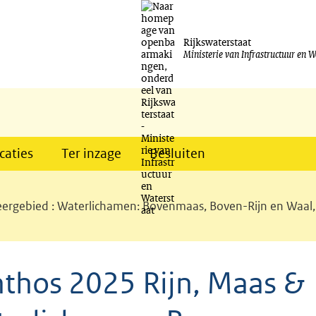
Ga
naar
Rijkswaterstaat
Ministerie van Infrastructuur en W
de
inhoud
caties
Ter inzage
Besluiten
rgebied : Waterlichamen: Bovenmaas, Boven-Rijn en Waal, G
thos 2025 Rijn, Maas &