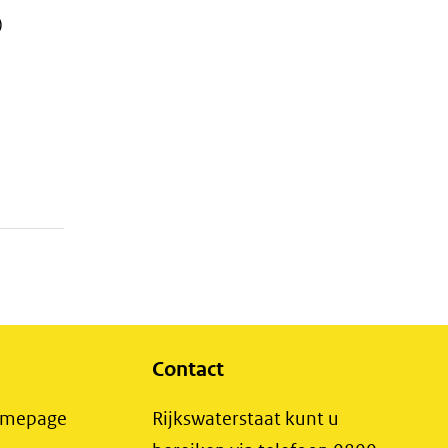
)
Contact
(opent
Homepage
Rijkswaterstaat kunt u