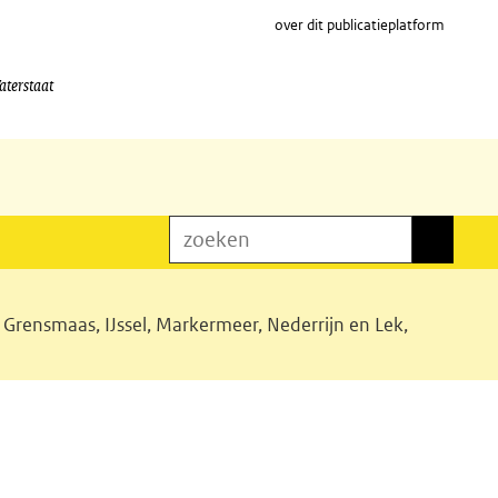
over dit publicatieplatform
aterstaat
zoeken
zoeken
rensmaas, IJssel, Markermeer, Nederrijn en Lek,