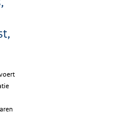
,
t,
voert
tie
jaren