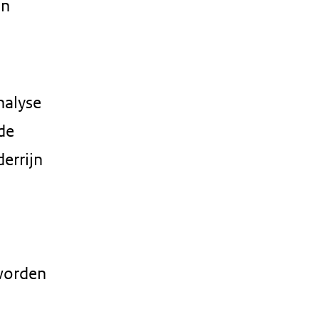
en
nalyse
de
errijn
 worden