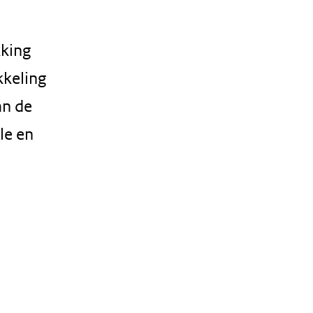
king
kkeling
an de
le en