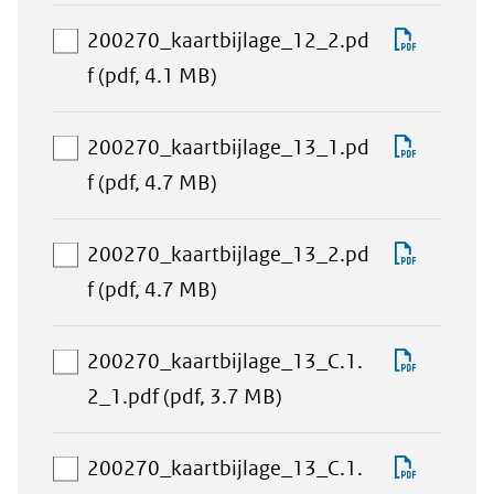
download-
selectie
Downlo
200270_kaartbijlage_12_2.pd
toevoegen
aan
200270
f
(pdf, 4.1 MB)
download-
selectie
Downlo
200270_kaartbijlage_13_1.pd
toevoegen
aan
200270
f
(pdf, 4.7 MB)
download-
selectie
Downlo
200270_kaartbijlage_13_2.pd
toevoegen
aan
200270
f
(pdf, 4.7 MB)
download-
selectie
Downlo
200270_kaartbijlage_13_C.1.
toevoegen
aan
200270_
2_1.pdf
(pdf, 3.7 MB)
download-
selectie
Downlo
200270_kaartbijlage_13_C.1.