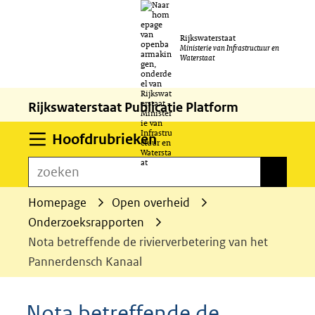
Ga
Rijkswaterstaat
naar
Ministerie van Infrastructuur en
Waterstaat
de
inhoud
Rijkswaterstaat Publicatie Platform
Uitklappen
Hoofdrubrieken
zoeken
zoeken
Homepage
Open overheid
Onderzoeksrapporten
Nota betreffende de rivierverbetering van het
Pannerdensch Kanaal
Nota betreffende de