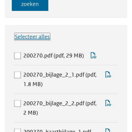
zoeken
Selecteer alles
Lijst met
aan
Download
200270.pdf
(pdf, 29 MB)
downloadbare
download-
200270.pdf
bestanden
selectie
Downlo
200270_bijlage_2_1.pdf
(pdf,
toevoegen
aan
200270
1.8 MB)
download-
selectie
Downlo
200270_bijlage_2_2.pdf
(pdf,
toevoegen
aan
200270
2 MB)
download-
selectie
Downlo
200270_kaartbijlage_1.pdf