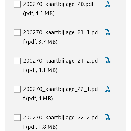
selectie
Downlo
200270_kaartbijlage_20.pdf
toevoegen
aan
200270_
(pdf, 4.1 MB)
download-
selectie
Downlo
200270_kaartbijlage_21_1.pd
toevoegen
aan
200270
f
(pdf, 3.7 MB)
download-
selectie
Downlo
200270_kaartbijlage_21_2.pd
toevoegen
aan
200270
f
(pdf, 4.1 MB)
download-
selectie
Downlo
200270_kaartbijlage_22_1.pd
toevoegen
aan
200270
f
(pdf, 4 MB)
download-
selectie
Downlo
200270_kaartbijlage_22_2.pd
toevoegen
aan
200270
f
(pdf, 1.8 MB)