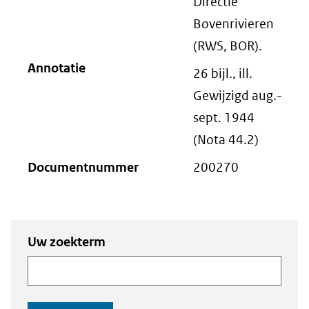
Directie
Bovenrivieren
(RWS, BOR).
Annotatie
26 bijl., ill.
Gewijzigd aug.-
sept. 1944
(Nota 44.2)
Documentnummer
200270
Zoeken
Zoeken naar
Uw zoekterm
naar
documenten
documenten