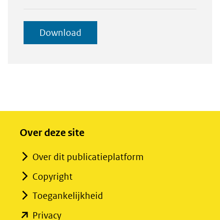
download-
selectie
geselecteerde
Download
toevoegen
items
Over deze site
Over dit publicatieplatform
Copyright
Toegankelijkheid
(opent
Privacy