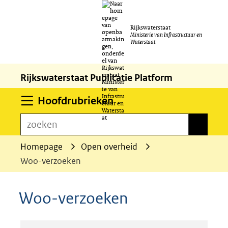
Ga
Rijkswaterstaat
naar
Ministerie van Infrastructuur en
Waterstaat
de
inhoud
Rijkswaterstaat Publicatie Platform
Uitklappen
Hoofdrubrieken
zoeken
zoeken
Homepage
Open overheid
Woo-verzoeken
Woo-verzoeken