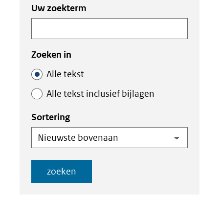
Zoeken
Zoeken
Uw zoekterm
in
binnen
de
de
index
index
Zoeken in
Alle tekst
Alle tekst inclusief bijlagen
Sortering
zoeken