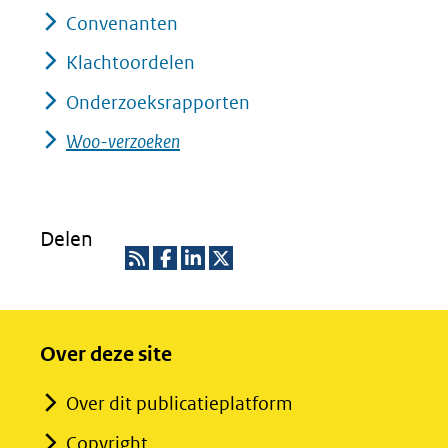
Convenanten
Klachtoordelen
Onderzoeksrapporten
Woo-verzoeken
Delen
R
D
D
D
S
e
e
e
Over deze site
S
l
l
l
e
e
e
Over dit publicatieplatform
n
n
n
Copyright
o
o
o