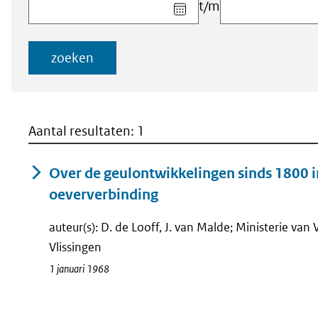
Kies
t/m
datum
voor
veld
zoeken
Startdatum
(dd-
mm-
jjjj)
Aantal resultaten: 1
Over de geulontwikkelingen sinds 1800 in
oeververbinding
auteur(s): D. de Looff, J. van Malde; Ministerie van
Vlissingen
1 januari 1968