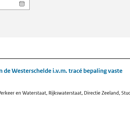
Kies
datum
voor
veld
Einddatum
(dd-
mm-
jjjj)
 de Westerschelde i.v.m. tracé bepaling vaste
 Verkeer en Waterstaat, Rijkswaterstaat, Directie Zeeland, Stu