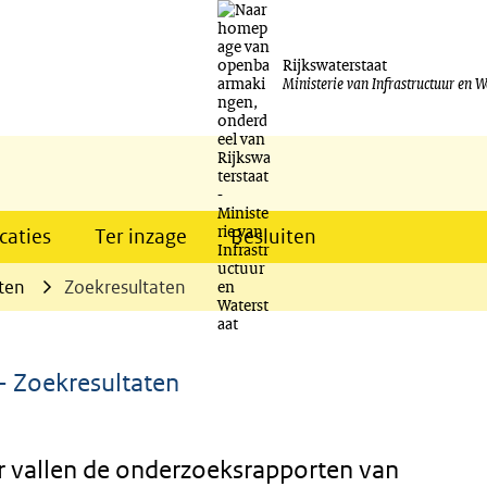
Ga
naar
Rijkswaterstaat
Ministerie van Infrastructuur en W
de
inhoud
caties
Ter inzage
Besluiten
ten
Zoekresultaten
-
Zoekresultaten
 vallen de onderzoeksrapporten van