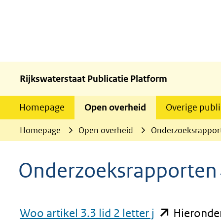
Rijkswaterstaat Publicatie Platform
Homepage
Open overheid
Overige publi
Homepage
Open overheid
Onderzoeksrappor
Onderzoeksrapporten
(opent
Woo artikel 3.3 lid 2 letter j
Hieronder