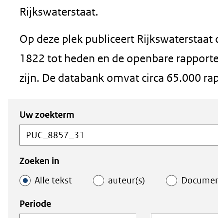
in
Rijkswaterstaat.
nieuw
Op deze plek publiceert Rijkswaterstaat
venster)
1822 tot heden en de openbare rapporten
(verwijst
zijn. De databank omvat circa 65.000 ra
naar
een
Zoeken
Zoeken
Uw zoekterm
andere
in
binnen
de
de
website)
index
index
Zoeken in
Alle tekst
auteur(s)
Docume
Periode