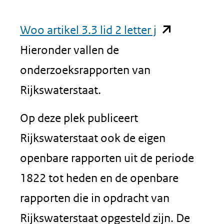
(opent
Woo artikel 3.3 lid 2 letter j
in
Hieronder vallen de
nieuw
onderzoeksrapporten van
venster)
Rijkswaterstaat.
(verwijst
Op deze plek publiceert
naar
Rijkswaterstaat ook de eigen
een
openbare rapporten uit de periode
andere
1822 tot heden en de openbare
website)
rapporten die in opdracht van
Rijkswaterstaat opgesteld zijn. De