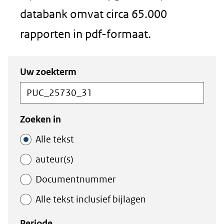
databank omvat circa 65.000
rapporten in pdf-formaat.
Zoeken
Zoeken
Uw zoekterm
in
binnen
de
de
index
index
Zoeken in
Alle tekst
auteur(s)
Documentnummer
Alle tekst inclusief bijlagen
Periode