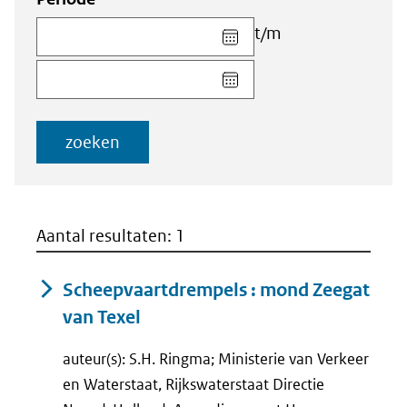
Kies
t/m
datum
Kies
voor
datum
veld
voor
Startdatum
veld
(dd-
zoeken
Einddatum
mm-
(dd-
jjjj)
mm-
jjjj)
Aantal resultaten: 1
Scheepvaartdrempels : mond Zeegat
van Texel
auteur(s): S.H. Ringma; Ministerie van Verkeer
en Waterstaat, Rijkswaterstaat Directie