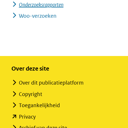
Onderzoeksrapporten
Woo-verzoeken
Over deze site
Over dit publicatieplatform
Copyright
Toegankelijkheid
(opent
Privacy
in
Archief van deze site