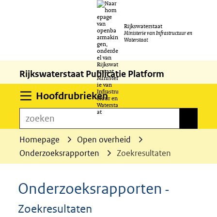
Ga
Rijkswaterstaat
naar
Ministerie van Infrastructuur en
Waterstaat
de
inhoud
Rijkswaterstaat Publicatie Platform
Uitklappen
Hoofdrubrieken
zoeken
zoeken
Homepage
Open overheid
Onderzoeksrapporten
Zoekresultaten
Onderzoeksrapporten
-
Zoekresultaten