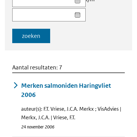
datum
Kies
voor
datum
veld
voor
Startdatum
veld
(dd-
zoeken
Einddatum
mm-
(dd-
jjjj)
mm-
jjjj)
Aantal resultaten: 7
Merken salmoniden Haringvliet
2006
auteur(s): F.T. Vriese, J.C.A. Merkx ; VisAdvies |
Merkx, J.C.A. | Vriese, F.T.
24 november 2006