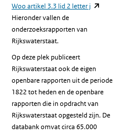
(opent
Woo artikel 3.3 lid 2 letter j
in
Hieronder vallen de
nieuw
onderzoeksrapporten van
venster)
Rijkswaterstaat.
(verwijst
Op deze plek publiceert
naar
Rijkswaterstaat ook de eigen
een
openbare rapporten uit de periode
andere
1822 tot heden en de openbare
website)
rapporten die in opdracht van
Rijkswaterstaat opgesteld zijn. De
databank omvat circa 65.000