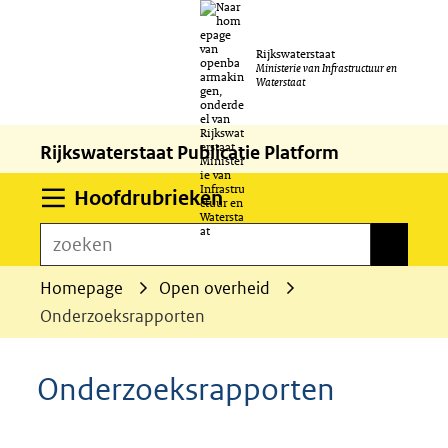
Ga
Rijkswaterstaat
naar
Ministerie van Infrastructuur en
Waterstaat
de
inhoud
Rijkswaterstaat Publicatie Platform
Uitklappen
Hoofdrubrieken
zoeken
zoeken
Homepage
Open overheid
Onderzoeksrapporten
Onderzoeksrapporten