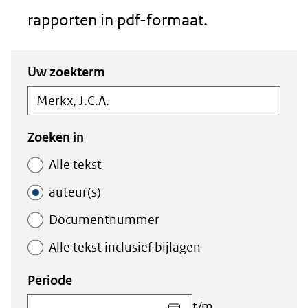
rapporten in pdf-formaat.
Zoeken
Zoeken
Uw zoekterm
in
binnen
de
de
index
index
Zoeken in
Alle tekst
auteur(s)
Documentnummer
Alle tekst inclusief bijlagen
Periode
Kies
t/m