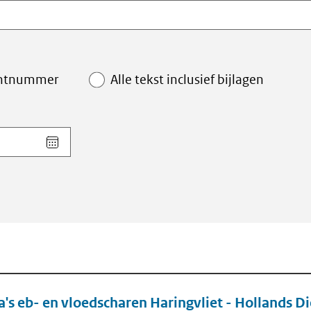
ntnummer
Alle tekst inclusief bijlagen
Kies
datum
voor
veld
Einddatum
(dd-
mm-
jjjj)
a's eb- en vloedscharen Haringvliet - Hollands D