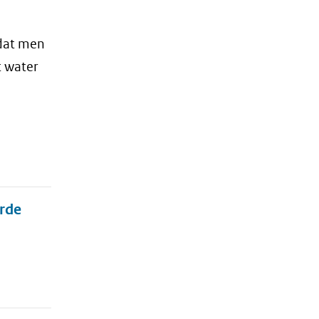
 dat men
t water
erde