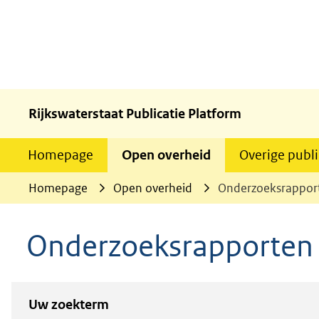
Rijkswaterstaat Publicatie Platform
Homepage
Open overheid
Overige publi
Homepage
Open overheid
Onderzoeksrappor
Onderzoeksrapporten
Zoeken
Zoeken
Uw zoekterm