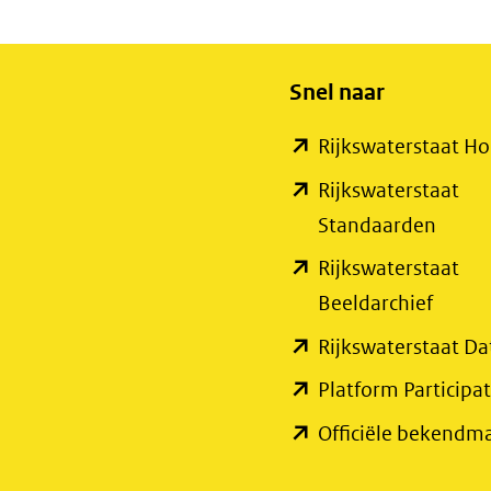
Snel naar
Rijkswaterstaat 
Rijkswaterstaat
(open
Standaarden
in
Rijkswaterstaat
nieuw
(open
Beeldarchief
venste
in
Rijkswaterstaat Da
(verwi
nieuw
Platform Participat
naar
venste
Officiële bekendm
een
(verwi
ander
naar