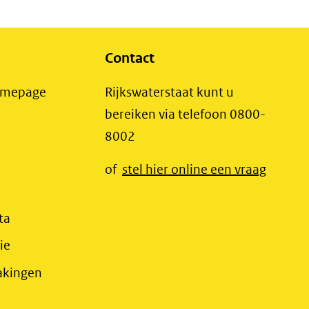
Contact
(opent
Homepage
Rijkswaterstaat kunt u
in
bereiken via telefoon 0800-
nieuw
8002
t
venster)
(opent
of
stel hier online een vraag
(verwijst
t
in
naar
r)
nieuw
(opent
ta
een
jst
venster
in
(opent
ie
andere
r)
(verwij
nieuw
in
website)
(opent
akingen
jst
naar
venster)
nieuw
in
e
een
(verwijst