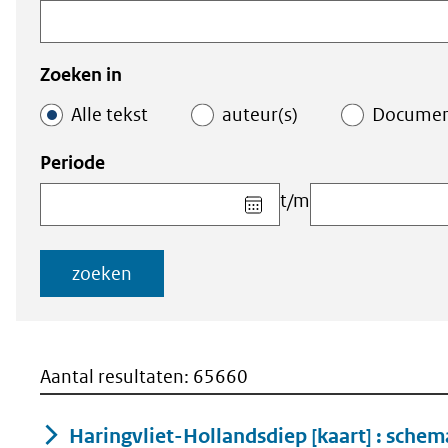
in
binnen
de
de
index
index
Zoeken in
Alle tekst
auteur(s)
Docume
Periode
Kies
t/m
datum
voor
veld
zoeken
Startdatum
(dd-
mm-
jjjj)
Aantal resultaten: 65660
Haringvliet-Hollandsdiep [kaart] : schem