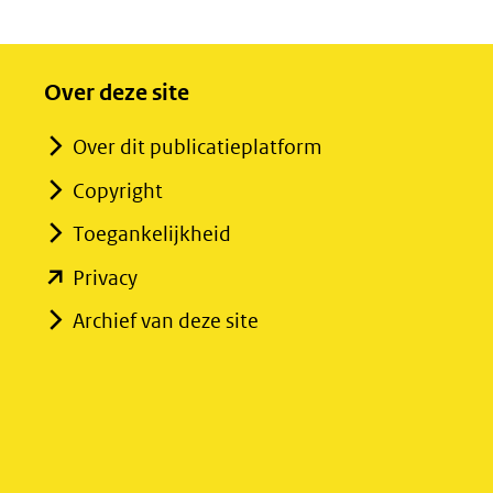
Over deze site
Over dit publicatieplatform
Copyright
Toegankelijkheid
(opent
Privacy
in
Archief van deze site
nieuw
venster)
(verwijst
naar
een