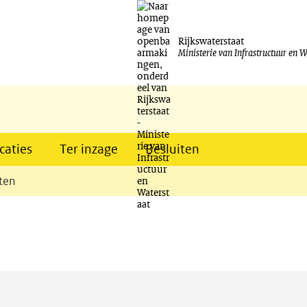
Ga
naar
Rijkswaterstaat
Ministerie van Infrastructuur en W
de
inhoud
caties
Ter inzage
Besluiten
ten