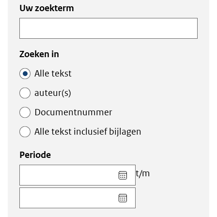
Zoeken
Zoeken
Uw zoekterm
in
binnen
de
de
index
index
Zoeken in
Alle tekst
auteur(s)
Documentnummer
Alle tekst inclusief bijlagen
Periode
Kies
t/m
datum
Kies
voor
datum
veld