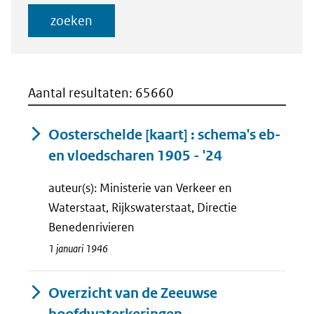
voor
Startdatum
veld
(dd-
zoeken
Einddatum
mm-
(dd-
jjjj)
mm-
jjjj)
Aantal resultaten: 65660
Oosterschelde [kaart] : schema's eb-
en vloedscharen 1905 - '24
auteur(s): Ministerie van Verkeer en
Waterstaat, Rijkswaterstaat, Directie
Benedenrivieren
1 januari 1946
Overzicht van de Zeeuwse