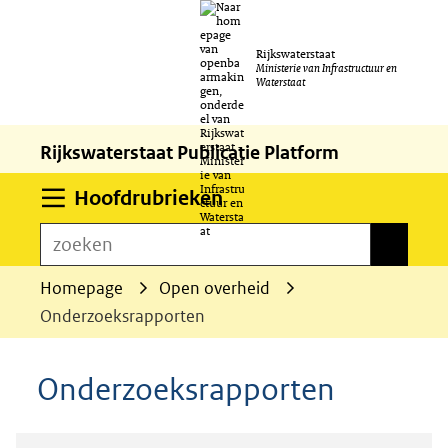
Ga
Rijkswaterstaat
naar
Ministerie van Infrastructuur en
Waterstaat
de
inhoud
Rijkswaterstaat Publicatie Platform
Uitklappen
Hoofdrubrieken
zoeken
zoeken
Homepage
Open overheid
Onderzoeksrapporten
Onderzoeksrapporten