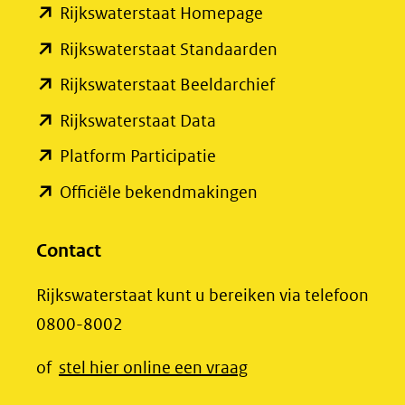
(opent
Rijkswaterstaat Homepage
naar
in
een
(opent
Rijkswaterstaat Standaarden
nieuw
andere
in
(opent
Rijkswaterstaat Beeldarchief
venster)
website)
nieuw
in
(opent
Rijkswaterstaat Data
(verwijst
venster)
nieuw
in
(opent
Platform Participatie
naar
(verwijst
venster)
nieuw
in
een
(opent
Officiële bekendmakingen
naar
(verwijst
venster)
nieuw
andere
in
een
naar
(verwijst
venster)
website)
nieuw
Contact
andere
een
naar
(verwijst
venster)
website)
andere
een
Rijkswaterstaat kunt u bereiken via telefoon
naar
(verwijst
website)
andere
0800-8002
een
naar
website)
andere
een
(opent
of
stel hier online een vraag
website)
andere
in