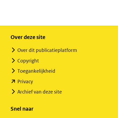
Over deze site
Over dit publicatieplatform
Copyright
Toegankelijkheid
(opent
Privacy
in
Archief van deze site
nieuw
venster)
Snel naar
(verwijst