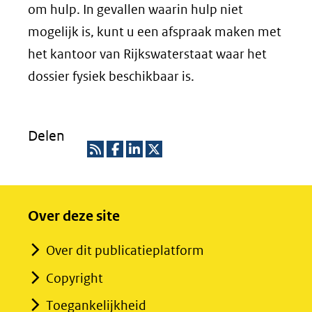
om hulp. In gevallen waarin hulp niet
mogelijk is, kunt u een afspraak maken met
het kantoor van Rijkswaterstaat waar het
dossier fysiek beschikbaar is.
Delen
R
D
D
D
S
e
e
e
Over deze site
S
l
l
l
e
e
e
Over dit publicatieplatform
n
n
n
Copyright
o
o
o
p
p
p
Toegankelijkheid