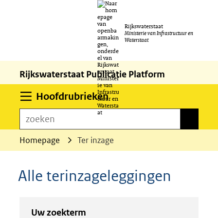
Ga
Rijkswaterstaat
naar
Ministerie van Infrastructuur en
Waterstaat
de
inhoud
Rijkswaterstaat Publicatie Platform
Uitklappen
Hoofdrubrieken
zoeken
zoeken
Homepage
Ter inzage
Alle terinzageleggingen
Zoeken
Zoeken
Uw zoekterm