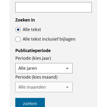
in
binnen
de
de
index
index
Zoeken in
Alle tekst
Alle tekst inclusief bijlagen
Publicatieperiode
Periode (kies jaar)
Periode (kies maand)
zoeken