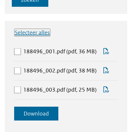
Selecteer alles
Lijst met
aan
Downlo
188496_001.pdf
(pdf, 36 MB)
downloadbare
download-
188496_
bestanden
selectie
aan
Downlo
188496_002.pdf
(pdf, 38 MB)
toevoegen
download-
188496_
selectie
aan
Downlo
188496_003.pdf
(pdf, 25 MB)
toevoegen
download-
188496_
selectie
geselecteerde
Download
toevoegen
items