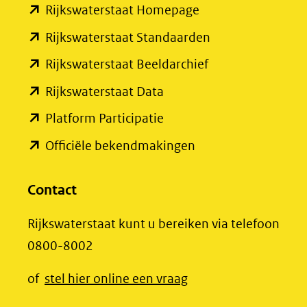
(opent
Rijkswaterstaat Homepage
naar
in
een
(opent
Rijkswaterstaat Standaarden
nieuw
andere
in
(opent
Rijkswaterstaat Beeldarchief
venster)
website)
nieuw
in
(opent
Rijkswaterstaat Data
(verwijst
venster)
nieuw
in
(opent
Platform Participatie
naar
(verwijst
venster)
nieuw
in
een
(opent
Officiële bekendmakingen
naar
(verwijst
venster)
nieuw
andere
in
een
naar
(verwijst
venster)
website)
nieuw
Contact
andere
een
naar
(verwijst
venster)
website)
andere
een
Rijkswaterstaat kunt u bereiken via telefoon
naar
(verwijst
website)
andere
0800-8002
een
naar
website)
andere
een
(opent
of
stel hier online een vraag
website)
andere
in