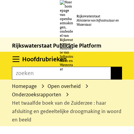
Ga
Rijkswaterstaat
naar
Ministerie van Infrastructuur en
Waterstaat
de
inhoud
Rijkswaterstaat Publicatie Platform
Uitklappen
Hoofdrubrieken
zoeken
zoeken
Homepage
Open overheid
Onderzoeksrapporten
Het twaalfde boek van de Zuiderzee : haar
afsluiting en gedeeltelijke droogmaking in woord
en beeld