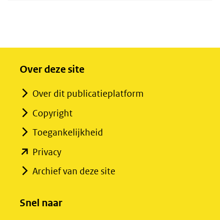
Over deze site
Over dit publicatieplatform
Copyright
Toegankelijkheid
(opent
Privacy
in
Archief van deze site
nieuw
venster)
Snel naar
(verwijst