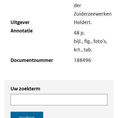
der
Zuiderzeewerken
Uitgever
Holdert.
Annotatie
48 p.
bijl., fig., foto's,
krt., tab.
Documentnummer
188496
Zoeken
Zoeken naar
Uw zoekterm
naar
documenten
documenten
zoeken