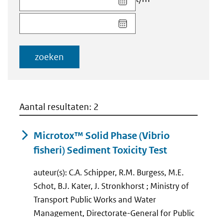
datum
Kies
voor
datum
veld
voor
Startdatum
veld
(dd-
zoeken
Einddatum
mm-
(dd-
jjjj)
mm-
jjjj)
Aantal resultaten: 2
Microtox™ Solid Phase (Vibrio
fisheri) Sediment Toxicity Test
auteur(s): C.A. Schipper, R.M. Burgess, M.E.
Schot, B.J. Kater, J. Stronkhorst ; Ministry of
Transport Public Works and Water
Management, Directorate-General for Public