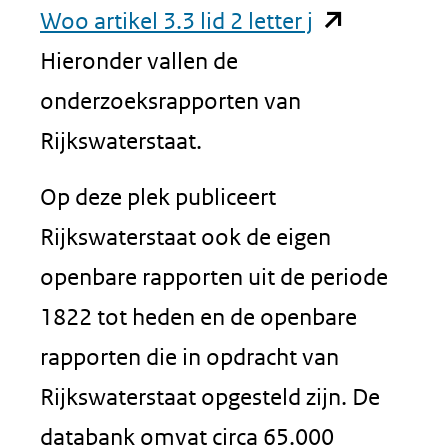
(opent
Woo artikel 3.3 lid 2 letter j
in
Hieronder vallen de
nieuw
onderzoeksrapporten van
venster)
Rijkswaterstaat.
(verwijst
Op deze plek publiceert
naar
Rijkswaterstaat ook de eigen
een
openbare rapporten uit de periode
andere
1822 tot heden en de openbare
website)
rapporten die in opdracht van
Rijkswaterstaat opgesteld zijn. De
databank omvat circa 65.000