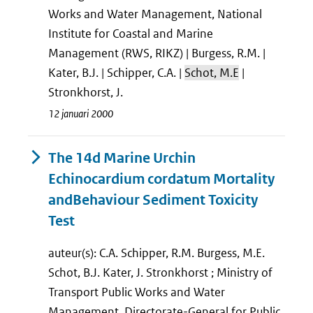
Works and Water Management, National
Institute for Coastal and Marine
Management (RWS, RIKZ) | Burgess, R.M. |
Kater, B.J. | Schipper, C.A. |
Schot, M.E
|
Stronkhorst, J.
12 januari 2000
The 14d Marine Urchin
Echinocardium cordatum Mortality
andBehaviour Sediment Toxicity
Test
auteur(s): C.A. Schipper, R.M. Burgess, M.E.
Schot, B.J. Kater, J. Stronkhorst ; Ministry of
Transport Public Works and Water
Management, Directorate-General for Public