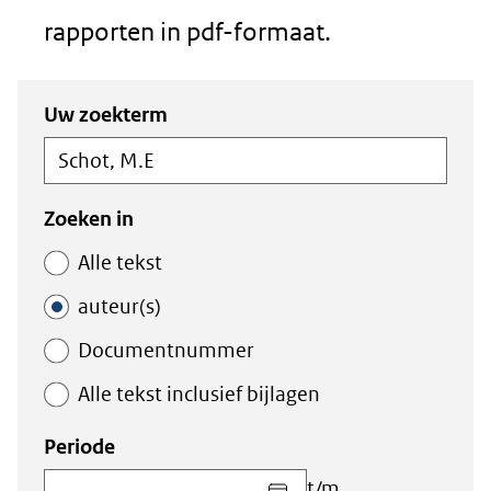
rapporten in pdf-formaat.
Zoeken
Zoeken
Uw zoekterm
in
binnen
de
de
index
index
Zoeken in
Alle tekst
auteur(s)
Documentnummer
Alle tekst inclusief bijlagen
Periode
Kies
t/m