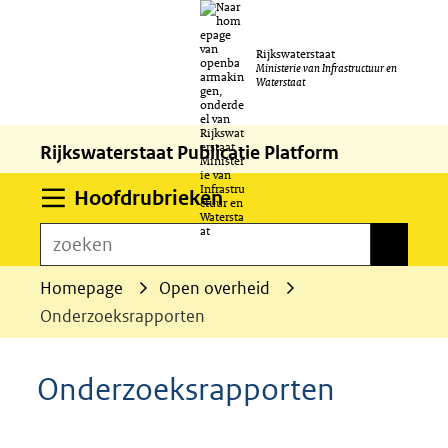
Ga
Rijkswaterstaat
naar
Ministerie van Infrastructuur en
Waterstaat
de
inhoud
Rijkswaterstaat Publicatie Platform
Uitklappen
Hoofdrubrieken
zoeken
zoeken
Homepage
Open overheid
Onderzoeksrapporten
Onderzoeksrapporten