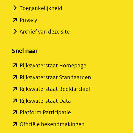
Toegankelijkheid
(opent
Privacy
in
Archief van deze site
nieuw
venster)
Snel naar
(verwijst
(opent
Rijkswaterstaat Homepage
naar
in
een
(opent
Rijkswaterstaat Standaarden
nieuw
andere
in
(opent
Rijkswaterstaat Beeldarchief
venster)
website)
nieuw
in
(opent
Rijkswaterstaat Data
(verwijst
venster)
nieuw
in
(opent
Platform Participatie
naar
(verwijst
venster)
nieuw
in
een
(opent
Officiële bekendmakingen
naar
(verwijst
venster)
nieuw
andere