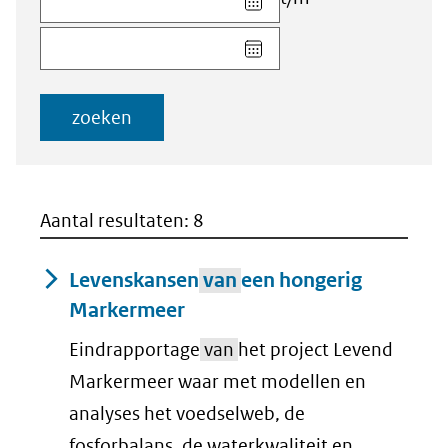
datum
Kies
voor
datum
veld
voor
Startdatum
veld
(dd-
zoeken
Einddatum
mm-
(dd-
jjjj)
mm-
jjjj)
Aantal resultaten: 8
Levenskansen
van
een hongerig
Markermeer
Eindrapportage
van
het project Levend
Markermeer waar met modellen en
analyses het voedselweb, de
fosforbalans, de waterkwaliteit en