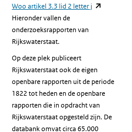
(opent
Woo artikel 3.3 lid 2 letter j
in
Hieronder vallen de
nieuw
onderzoeksrapporten van
venster)
Rijkswaterstaat.
(verwijst
Op deze plek publiceert
naar
Rijkswaterstaat ook de eigen
een
openbare rapporten uit de periode
andere
1822 tot heden en de openbare
website)
rapporten die in opdracht van
Rijkswaterstaat opgesteld zijn. De
databank omvat circa 65.000