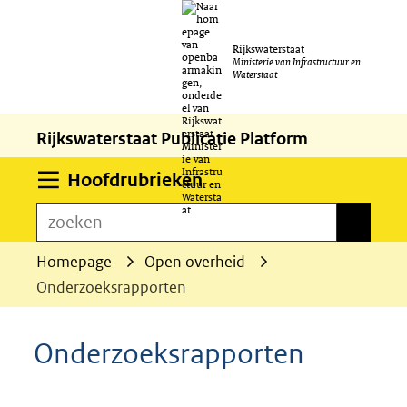
Ga
Rijkswaterstaat
naar
Ministerie van Infrastructuur en
Waterstaat
de
inhoud
Rijkswaterstaat Publicatie Platform
Uitklappen
Hoofdrubrieken
zoeken
zoeken
Homepage
Open overheid
Onderzoeksrapporten
Onderzoeksrapporten