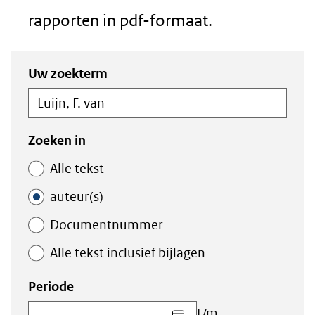
rapporten in pdf-formaat.
Zoeken
Zoeken
Uw zoekterm
in
binnen
de
de
index
index
Zoeken in
Alle tekst
auteur(s)
Documentnummer
Alle tekst inclusief bijlagen
Periode
Kies
t/m