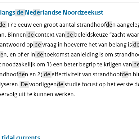
 langs
de
Ne
de
rlandse Noordzeekust
de
17e eeuw een groot aantal strandhoof
de
n aangele
aan. Binnen
de
context van
de
beleidskeuze “zacht waar
t antwoord op
de
vraag in hoeverre het van belang is
d
de
n, en of er in
de
toekomst aanleiding is om strandho
t noodzakelijk om 1) een beter begrip te krijgen van
d
andhoof
de
n en 2)
de
effectiviteit van strandhoof
de
n b
lyseren.
De
voorliggen
de
studie focust op het eerste d
vervolg uit te kunnen werken.
 tidal currents