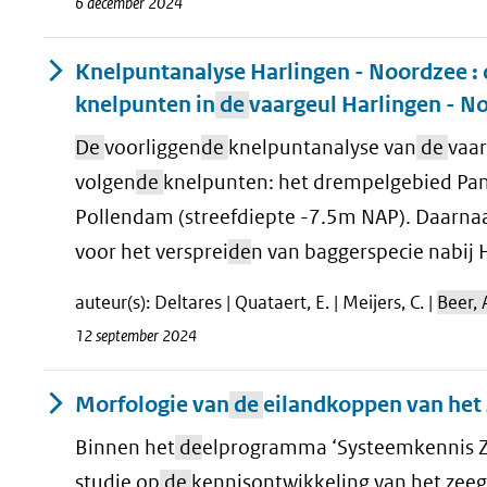
6 december 2024
Knelpuntanalyse Harlingen - Noordzee :
knelpunten in
de
vaargeul Harlingen - N
De
voorliggen
de
knelpuntanalyse van
de
vaar
volgen
de
knelpunten: het drempelgebied Pan
Pollendam (streefdiepte -7.5m NAP). Daarnaa
voor het versprei
de
n van baggerspecie nabij 
auteur(s): Deltares | Quataert, E. | Meijers, C. |
Beer, 
12 september 2024
Morfologie van
de
eilandkoppen van het 
Binnen het
de
elprogramma ‘Systeemkennis Z
studie op
de
kennisontwikkeling van het zeega