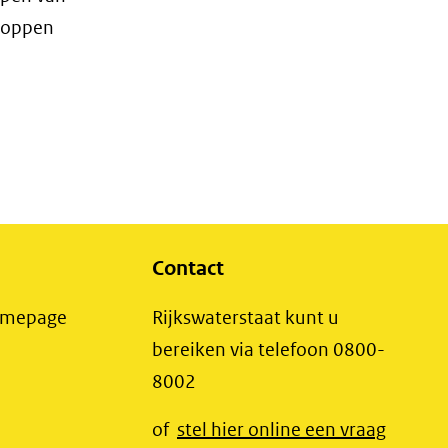
koppen
Contact
(opent
Homepage
Rijkswaterstaat kunt u
in
bereiken via telefoon 0800-
nieuw
8002
t
venster)
(opent
of
stel hier online een vraag
(verwijst