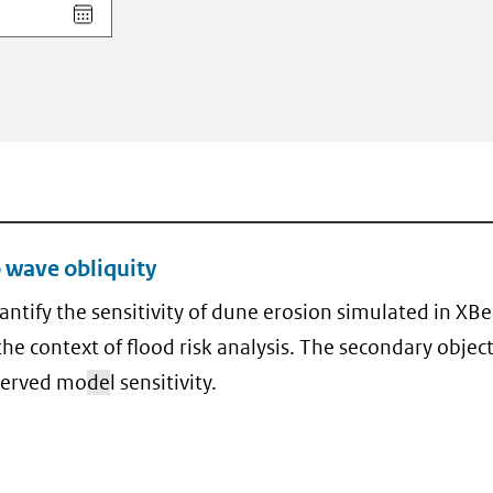
Kies
datum
voor
veld
Einddatum
(dd-
mm-
jjjj)
o wave obliquity
uantify the sensitivity of dune erosion simulated in XBe
 the context of flood risk analysis. The secondary object
served mo
de
l sensitivity.