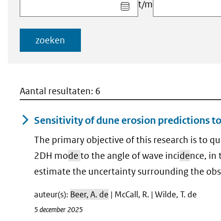
Kies
t/m
datum
voor
veld
zoeken
Startdatum
(dd-
mm-
jjjj)
Aantal resultaten: 6
Sensitivity of dune erosion predictions t
The primary objective of this research is to q
2DH mo
de
to the angle of wave inci
de
nce, in
estimate the uncertainty surrounding the ob
auteur(s):
Beer, A. de
| McCall, R. | Wilde, T. de
5 december 2025