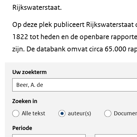
in
Rijkswaterstaat.
nieuw
Op deze plek publiceert Rijkswaterstaat
venster)
1822 tot heden en de openbare rapporten
(verwijst
zijn. De databank omvat circa 65.000 ra
naar
een
Zoeken
Zoeken
Uw zoekterm
andere
in
binnen
de
de
website)
index
index
Zoeken in
Alle tekst
auteur(s)
Docume
Periode