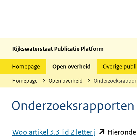
Rijkswaterstaat Publicatie Platform
Homepage
Open overheid
Overige publi
Homepage
Open overheid
Onderzoeksrappor
Onderzoeksrapporten
(opent
Woo artikel 3.3 lid 2 letter j
Hieronder