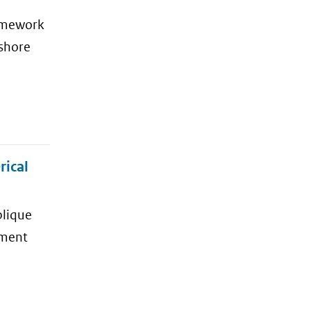
ramework
gshore
rical
blique
sment