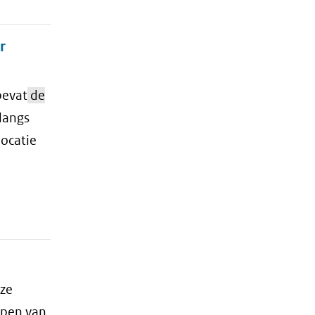
r
bevat
de
langs
locatie
ze
ppen van