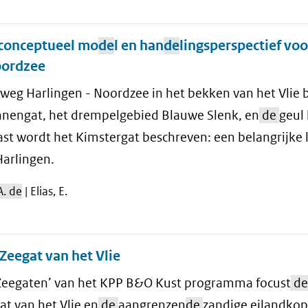
 conceptueel mo
de
l en han
de
lingsperspectief voo
oordzee
weg Harlingen - Noordzee in het bekken van het Vlie 
nengat, het drempelgebied Blauwe Slenk, en
de
geul 
st wordt het Kimstergat beschreven: een belangrijke 
Harlingen.
A. de
| Elias, E.
Zeegat van het Vlie
eegaten’ van het KPP B&O Kust programma focust
de
t van het Vlie en
de
aangrenzen
de
zandige eilandko