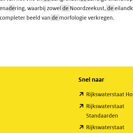
bena
de
ring, waarbij zowel
de
Noordzeekust,
de
eiland
 completer beeld van
de
morfologie verkregen.
Snel naar
Rijkswaterstaat 
Rijkswaterstaat
(open
Standaarden
in
Rijkswaterstaat