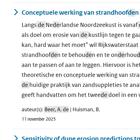
Conceptuele werking van strandhoof
de
n
Langs
de
Ne
de
rlandse Noordzeekust is vanaf
als doel om erosie van
de
kustlijn tegen te g
kan, hard waar het moet” wil Rijkswaterstaa
strandhoof
de
n te behou
de
n en te on
de
rhou
aan te passen of aan te leggen. Hiervoor is he
theoretische en conceptuele werking van str
de
huidige praktijk van zandsuppleties te ana
geeft handvatten om het twee
de
doel in een 
auteur(s):
Beer, A. de
| Huisman, B.
11 november 2025
Sensitivity of dune erosion predictions to