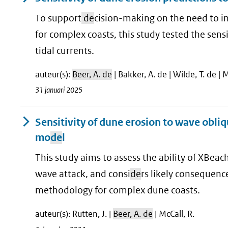
To support
de
cision-making on the need to i
for complex coasts, this study tested the sens
tidal currents.
auteur(s):
Beer, A. de
| Bakker, A. de | Wilde, T. de | M
31 januari 2025
Sensitivity of dune erosion to wave obliq
mo
de
l
This study aims to assess the ability of XBe
wave attack, and consi
de
rs likely consequenc
methodology for complex dune coasts.
auteur(s): Rutten, J. |
Beer, A. de
| McCall, R.