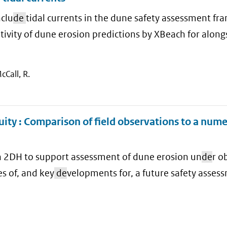
nclu
de
tidal currents in the dune safety assessment f
itivity of dune erosion predictions by XBeach for alon
cCall, R.
uity : Comparison of field observations to a nume
ach 2DH to support assessment of dune erosion un
de
r o
es of, and key
de
velopments for, a future safety asses