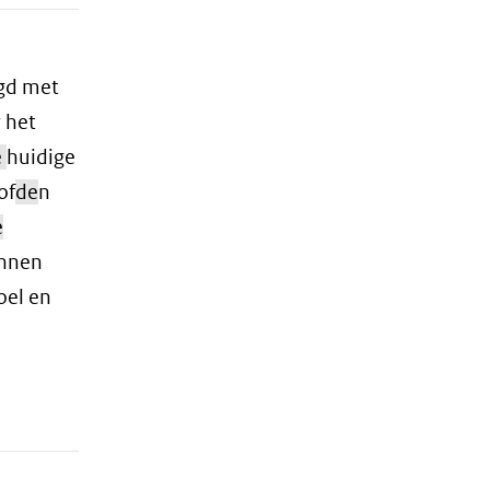
gd met
 het
e
huidige
of
de
n
e
innen
oel en