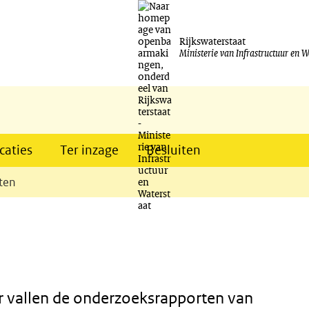
Ga
naar
Rijkswaterstaat
Ministerie van Infrastructuur en W
de
inhoud
caties
Ter inzage
Besluiten
ten
 vallen de onderzoeksrapporten van