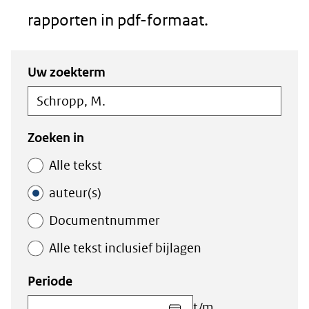
rapporten in pdf-formaat.
Zoeken
Zoeken
Uw zoekterm
in
binnen
de
de
index
index
Zoeken in
Alle tekst
auteur(s)
Documentnummer
Alle tekst inclusief bijlagen
Periode
Kies
t/m