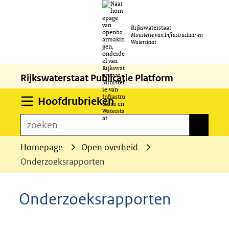
Ga
Rijkswaterstaat
naar
Ministerie van Infrastructuur en
Waterstaat
de
inhoud
Rijkswaterstaat Publicatie Platform
Uitklappen
Hoofdrubrieken
zoeken
zoeken
Homepage
Open overheid
Onderzoeksrapporten
Onderzoeksrapporten