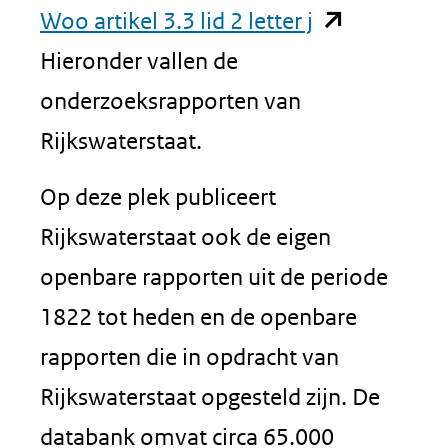
(opent
Woo artikel 3.3 lid 2 letter j
in
Hieronder vallen de
nieuw
onderzoeksrapporten van
venster)
Rijkswaterstaat.
(verwijst
Op deze plek publiceert
naar
Rijkswaterstaat ook de eigen
een
openbare rapporten uit de periode
andere
1822 tot heden en de openbare
website)
rapporten die in opdracht van
Rijkswaterstaat opgesteld zijn. De
databank omvat circa 65.000