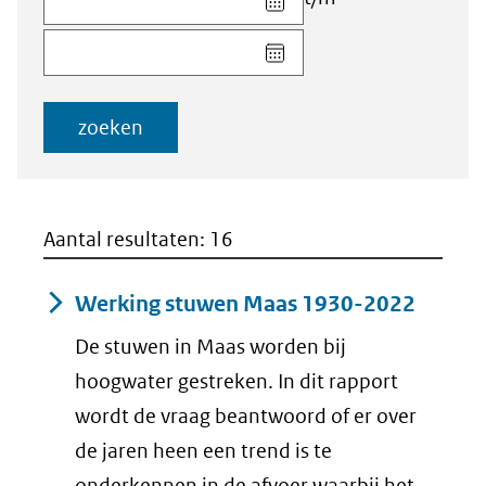
datum
Kies
voor
datum
veld
voor
Startdatum
veld
(dd-
zoeken
Einddatum
mm-
(dd-
jjjj)
mm-
jjjj)
Aantal resultaten: 16
Werking stuwen Maas 1930-2022
De stuwen in Maas worden bij
hoogwater gestreken. In dit rapport
wordt de vraag beantwoord of er over
de jaren heen een trend is te
onderkennen in de afvoer waarbij het