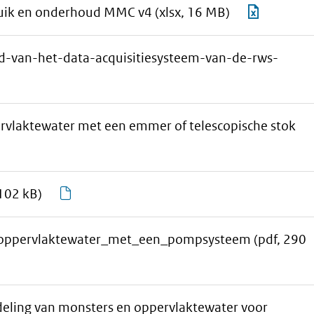
selectie
723.00.E0
aan
Downlo
uik en onderhoud MMC v4
(xlsx, 16 MB)
toevoegen
Gebruik
download-
RWSV
en
selectie
723.00.
van-het-data-acquisitiesysteem-van-de-rws-
onderhoud
toevoegen
Bijlage
Milieumeet
1_Logb
v4
Gebruik
laktewater met een emmer of telescopische stok
en
onderh
load-
MMC
tie
aan
Download
102 kB)
v4
oegen
download-
rwsv-
selectie
913-
oppervlaktewater_met_een_pompsysteem
(pdf, 290
toevoegen
00-
w001v5-
stroomschema
ling van monsters en oppervlaktewater voor