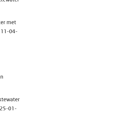
ter met
, 11-04-
en
ktewater
 25-01-