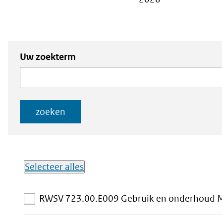
Zoeken
Zoeken naar
Uw zoekterm
naar
documenten
documenten
zoeken
Selecteer alles
Lijst met
RWSV 723.00.E009 Gebruik en onderhoud M
downloadbare
bestanden