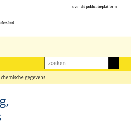
over dit publicatieplatform
aterstaat
zoeken
zoeken
an chemische gegevens
g,
s