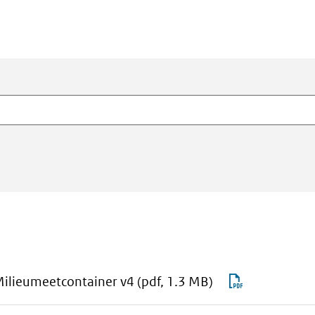
aan
Download
ilieumeetcontainer v4
(pdf, 1.3 MB)
download-
RWSV