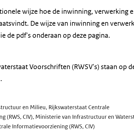
tionele wijze hoe de inwinning, verwerking 
atsvindt. De wijze van inwinning en verwerk
ie de pdf's onderaan op deze pagina.
waterstaat Voorschriften (RWSV's) staan op d
pent
.
euw
structuur en Milieu, Rijkswaterstaat Centrale
ster)
g (RWS, CIV), Ministerie van Infrastructuur en Waters
rwijst
trale Informatievoorziening (RWS, CIV)