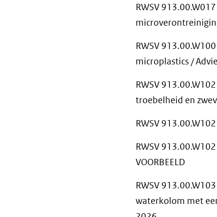
RWSV 913.00.W017 B
microverontreinigi
RWSV 913.00.W100 B
microplastics / Adv
RWSV 913.00.W102 Me
troebelheid en zwev
RWSV 913.00.W102 R
RWSV 913.00.W102 R
VOORBEELD
RWSV 913.00.W103 B
waterkolom met een
2026