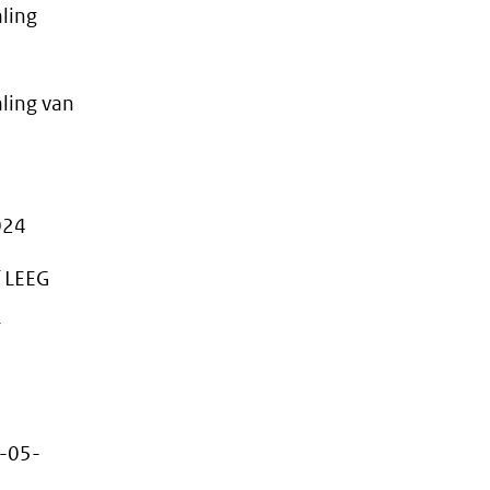
ling
ling van
024
f LEEG
8-05-