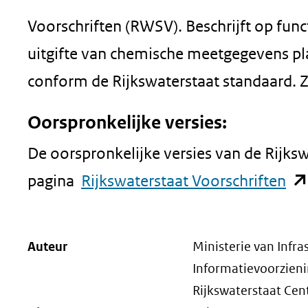
Voorschriften (RWSV). Beschrijft op func
uitgifte van chemische meetgegevens pla
conform de Rijkswaterstaat standaard. Z
Oorspronkelijke versies:
De oorspronkelijke versies van de Rijks
(o
pagina
Rijkswaterstaat Voorschriften
in
ni
Auteur
Ministerie van Infra
ven
Informatievoorzienin
(ve
Rijkswaterstaat Cen