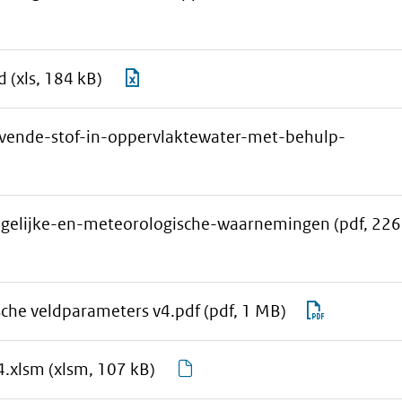
aan
Download
d
(xls, 184 kB)
download-
rwsv-
selectie
913-
nde-stof-in-oppervlaktewater-met-behulp-
toevoegen
00-
w005v6-
d-
logboek-
igelijke-en-meteorologische-waarnemingen
(pdf, 226
invulbestand
en
aan
Downloa
che veldparameters v4.pdf
(pdf, 1 MB)
download-
RWSV
selectie
913.00.
aan
Download
4.xlsm
(xlsm, 107 kB)
toevoegen
Bepaling
download-
RWSV