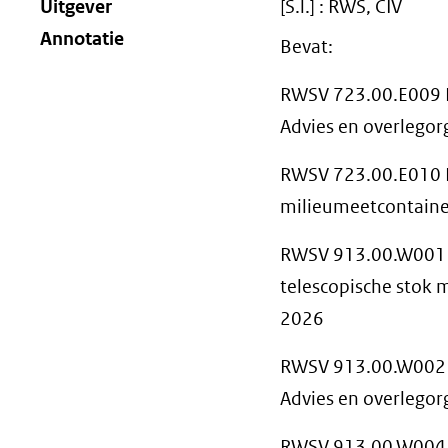
Uitgever
[S.l.] : RWS, CIV
na
Annotatie
Bevat:
ee
an
RWSV 723.00.E009 B
Advies en overlego
web
RWSV 723.00.E010 B
milieumeetcontaine
RWSV 913.00.W001 
telescopische stok 
2026
RWSV 913.00.W002 
Advies en overlego
RWSV 913.00.W004 C