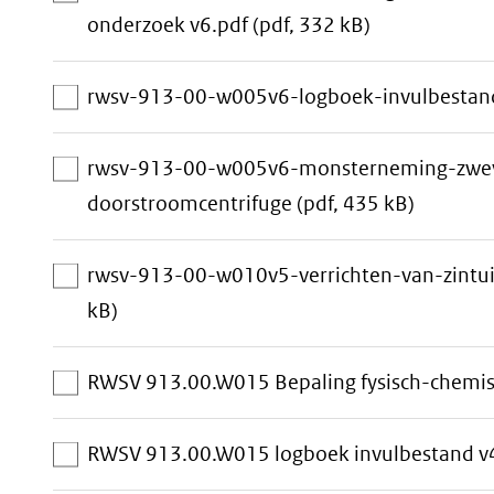
toevoegen
aan
onderzoek v6.pdf
(pdf, 332 kB)
download-
selectie
rwsv-913-00-w005v6-logboek-invulbestan
toevoegen
rwsv-913-00-w005v6-monsterneming-zweve
aan
doorstroomcentrifuge
(pdf, 435 kB)
downloa
selectie
rwsv-913-00-w010v5-verrichten-van-zintu
toevoeg
aan
kB)
download-
selectie
RWSV 913.00.W015 Bepaling fysisch-chemis
toevoegen
RWSV 913.00.W015 logboek invulbestand v