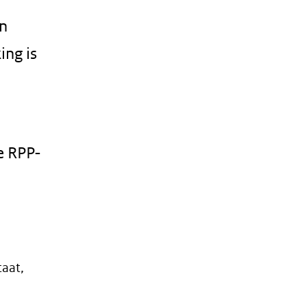
en
ing is
e RPP-
taat,