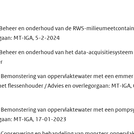
ar
n
dere
eheer en onderhoud van de RWS-milieumeetcontaine
rgaan: MT-IGA, 5-2-2024
site)
eheer en onderhoud van het data-acquisitiesysteem
r
Bemonstering van oppervlaktewater met een emmer
met flessenhouder / Advies en overlegorgaan: MT-IGA,
Bemonstering van oppervlaktewater met een pompsy
rgaan: MT-IGA, 17-01-2023
onservering en behandeling van monsters oppervla