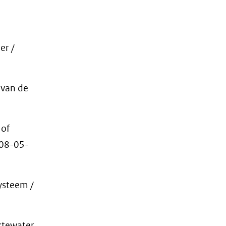
r /
 van de
 of
 08-05-
steem /
ktewater