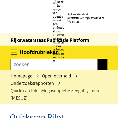
Ga
Rijkswaterstaat
naar
Ministerie van Infrastructuur en
Waterstaat
de
inhoud
Rijkswaterstaat Publicatie Platform
Uitklappen
Hoofdrubrieken
zoeken
zoeken
Homepage
Open overheid
Onderzoeksrapporten
Quickscan Pilot Megasuppletie Zeegatsysteem
(MESUZ)
Quickscan Pilot