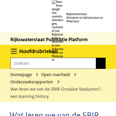
Ga
Rijkswaterstaat
naar
Ministerie van Infrastructuur en
Waterstaat
de
inhoud
Rijkswaterstaat Publicatie Platform
Uitklappen
Hoofdrubrieken
zoeken
zoeken
Homepage
Open overheid
Onderzoeksrapporten
Wat leren we van de SBIR Circulaire Viaducten? :
een learning history
Wat leren we van de SBIR