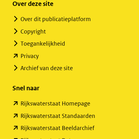
Over deze site
Over dit publicatieplatform
Copyright
Toegankelijkheid
(opent
Privacy
in
Archief van deze site
nieuw
venster)
Snel naar
(verwijst
(opent
Rijkswaterstaat Homepage
naar
in
een
(opent
Rijkswaterstaat Standaarden
nieuw
andere
in
(opent
Rijkswaterstaat Beeldarchief
venster)
website)
nieuw
in