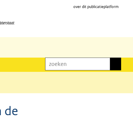
over dit publicatieplatform
aterstaat
zoeken
zoeken
n de