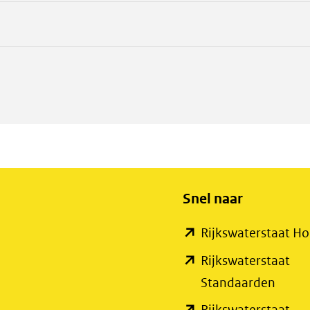
001.pdf
ad
002.pdf
Snel naar
Rijkswaterstaat 
Rijkswaterstaat
(open
Standaarden
in
Rijkswaterstaat