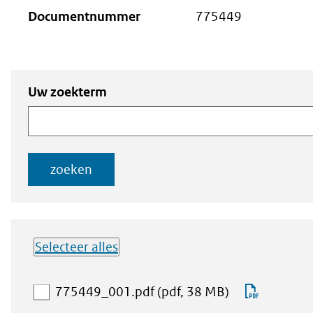
Documentnummer
775449
Zoeken
Zoeken naar
Uw zoekterm
naar
documenten
documenten
zoeken
Selecteer alles
Lijst met
aan
Downlo
775449_001.pdf
(pdf, 38 MB)
downloadbare