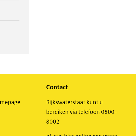
Contact
(opent
Homepage
Rijkswaterstaat kunt u
in
bereiken via telefoon 0800-
nieuw
8002
t
venster)
(opent