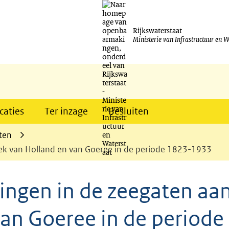
Ga
naar
Rijkswaterstaat
Ministerie van Infrastructuur en W
de
inhoud
caties
Ter inzage
Besluiten
ten
ek van Holland en van Goeree in de periode 1823-1933
ingen in de zeegaten aa
an Goeree in de periode