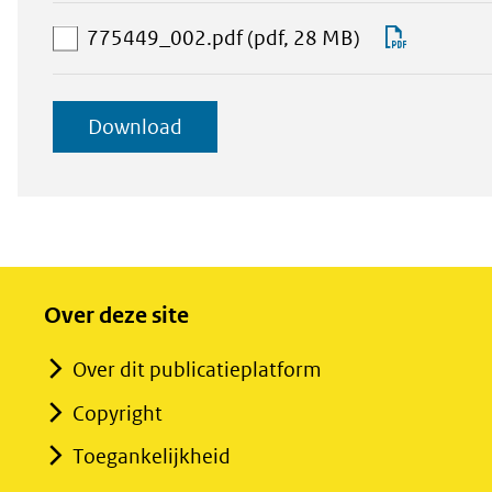
download-
775449_
bestanden
selectie
aan
Downlo
775449_002.pdf
(pdf, 28 MB)
toevoegen
download-
775449_
selectie
geselecteerde
Download
toevoegen
items
Over deze site
Over dit publicatieplatform
Copyright
Toegankelijkheid