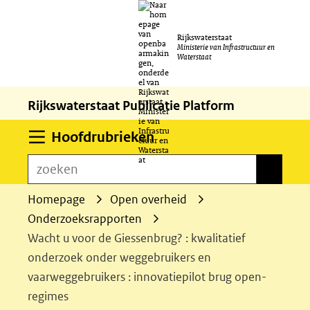
Ga
Rijkswaterstaat
naar
Ministerie van Infrastructuur en
Waterstaat
de
inhoud
Rijkswaterstaat Publicatie Platform
Uitklappen
Hoofdrubrieken
zoeken
zoeken
Homepage
Open overheid
Onderzoeksrapporten
Wacht u voor de Giessenbrug? : kwalitatief
onderzoek onder weggebruikers en
vaarweggebruikers : innovatiepilot brug open-
regimes