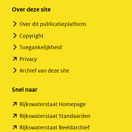
Over deze site
Over dit publicatieplatform
Copyright
Toegankelijkheid
(opent
Privacy
in
Archief van deze site
nieuw
venster)
Snel naar
(verwijst
(opent
Rijkswaterstaat Homepage
naar
in
een
(opent
Rijkswaterstaat Standaarden
nieuw
andere
in
(opent
Rijkswaterstaat Beeldarchief