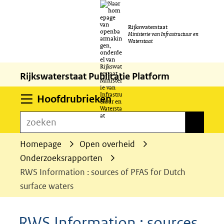
Ga
Rijkswaterstaat
naar
Ministerie van Infrastructuur en
Waterstaat
de
inhoud
Rijkswaterstaat Publicatie Platform
Uitklappen
Hoofdrubrieken
zoeken
zoeken
Homepage
Open overheid
Onderzoeksrapporten
RWS Information : sources of PFAS for Dutch
surface waters
RWS Information : sources