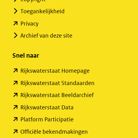
Toegankelijkheid
(opent
Privacy
in
Archief van deze site
nieuw
venster)
Snel naar
(verwijst
(opent
Rijkswaterstaat Homepage
naar
in
een
(opent
Rijkswaterstaat Standaarden
nieuw
andere
in
(opent
Rijkswaterstaat Beeldarchief
venster)
website)
nieuw
in
(opent
Rijkswaterstaat Data
(verwijst
venster)
nieuw
in
(opent
Platform Participatie
naar
(verwijst
venster)
nieuw
in
een
(opent
Officiële bekendmakingen
naar
(verwijst
venster)