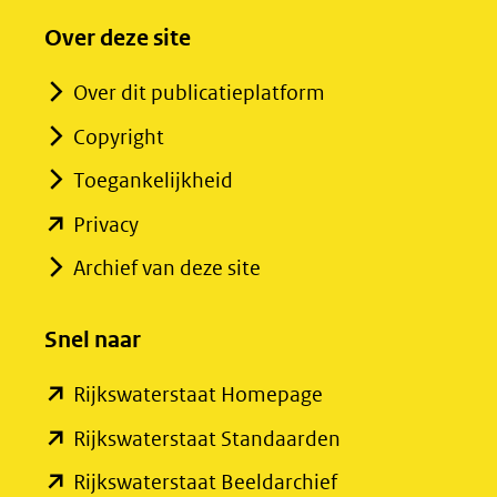
Over deze site
Over dit publicatieplatform
Copyright
Toegankelijkheid
(opent
Privacy
in
Archief van deze site
nieuw
venster)
Snel naar
(verwijst
(opent
Rijkswaterstaat Homepage
naar
in
een
(opent
Rijkswaterstaat Standaarden
nieuw
andere
in
(opent
Rijkswaterstaat Beeldarchief