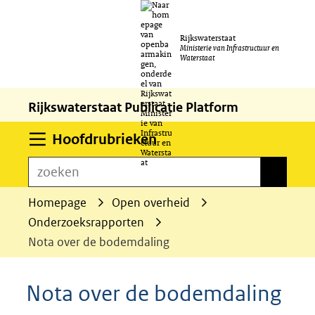
Ga
Rijkswaterstaat
naar
Ministerie van Infrastructuur en
Waterstaat
de
inhoud
Rijkswaterstaat Publicatie Platform
Uitklappen
Hoofdrubrieken
zoeken
zoeken
Homepage
Open overheid
Onderzoeksrapporten
Nota over de bodemdaling
Nota over de bodemdaling