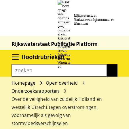
Ga
Rijkswaterstaat
naar
Ministerie van Infrastructuur en
Waterstaat
de
inhoud
Rijkswaterstaat Publicatie Platform
Uitklappen
Hoofdrubrieken
zoeken
zoeken
Homepage
Open overheid
Onderzoeksrapporten
Over de veiligheid van zuidelijk Holland en
westelijk Utrecht tegen overstromingen,
voornamelijk als gevolg van
stormvloedsverschijnselen