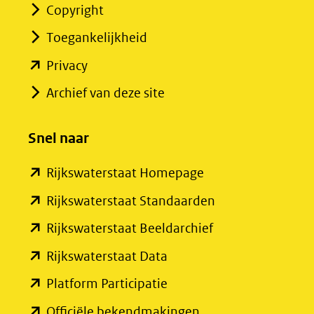
Copyright
Toegankelijkheid
(opent
Privacy
in
Archief van deze site
nieuw
venster)
Snel naar
(verwijst
(opent
Rijkswaterstaat Homepage
naar
in
een
(opent
Rijkswaterstaat Standaarden
nieuw
andere
in
(opent
Rijkswaterstaat Beeldarchief
venster)
website)
nieuw
in
(opent
Rijkswaterstaat Data
(verwijst
venster)
nieuw
in
(opent
Platform Participatie
naar
(verwijst
venster)
nieuw
in
een
(opent
Officiële bekendmakingen
naar