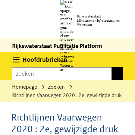
Ga
Rijkswaterstaat
naar
Ministerie van Infrastructuur en
Waterstaat
de
inhoud
Rijkswaterstaat Publicatie Platform
Uitklappen
Hoofdrubrieken
zoeken
zoeken
Homepage
Zoeken
Richtlijnen Vaarwegen 2020 : 2e, gewijzigde druk
Richtlijnen Vaarwegen
2020 : 2e, gewijzigde druk