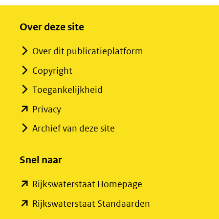
Over deze site
Over dit publicatieplatform
Copyright
Toegankelijkheid
(opent
Privacy
in
Archief van deze site
nieuw
venster)
Snel naar
(verwijst
(opent
Rijkswaterstaat Homepage
naar
in
een
(opent
Rijkswaterstaat Standaarden
nieuw
andere
in