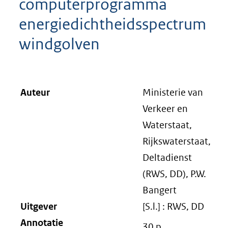
computerprogramma
energiedichtheidsspectrum
windgolven
Auteur
Ministerie van
Verkeer en
Waterstaat,
Rijkswaterstaat,
Deltadienst
(RWS, DD), P.W.
Bangert
Uitgever
[S.l.] : RWS, DD
Annotatie
30 p.