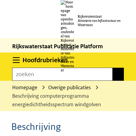
Ga
Rijkswaterstaat
naar
Ministerie van Infrastructuur en
Waterstaat
de
inhoud
Rijkswaterstaat Publicatie Platform
Uitklappen
Hoofdrubrieken
zoeken
zoeken
Homepage
Overige publicaties
Beschrijving computerprogramma
energiedichtheidsspectrum windgolven
Beschrijving