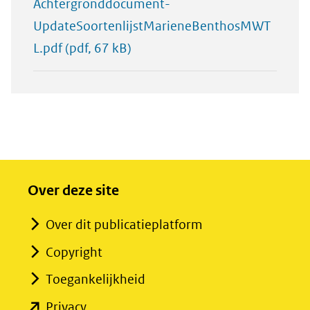
Achtergronddocument-
UpdateSoortenlijstMarieneBenthosMWT
L.pdf
(pdf, 67 kB)
Over deze site
Over dit publicatieplatform
Copyright
Toegankelijkheid
(opent
Privacy