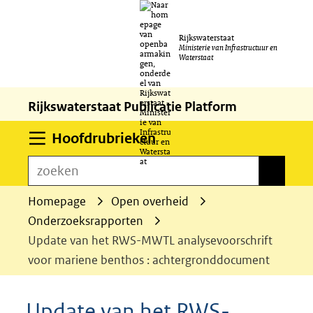
Ga
Rijkswaterstaat
naar
Ministerie van Infrastructuur en
Waterstaat
de
inhoud
Rijkswaterstaat Publicatie Platform
Uitklappen
Hoofdrubrieken
zoeken
zoeken
Homepage
Open overheid
Onderzoeksrapporten
Update van het RWS-MWTL analysevoorschrift
voor mariene benthos : achtergronddocument
Update van het RWS-