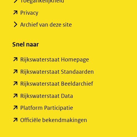
Toegankelijkheid
(opent
Privacy
in
Archief van deze site
nieuw
venster)
Snel naar
(verwijst
(opent
Rijkswaterstaat Homepage
naar
in
een
(opent
Rijkswaterstaat Standaarden
nieuw
andere
in
(opent
Rijkswaterstaat Beeldarchief
venster)
website)
nieuw
in
(opent
Rijkswaterstaat Data
(verwijst
venster)
nieuw
in
(opent
Platform Participatie
naar
(verwijst
venster)
nieuw
in
een
(opent
Officiële bekendmakingen
naar
(verwijst
venster)
nieuw
andere
in
een
naar
(verwijst
venster)