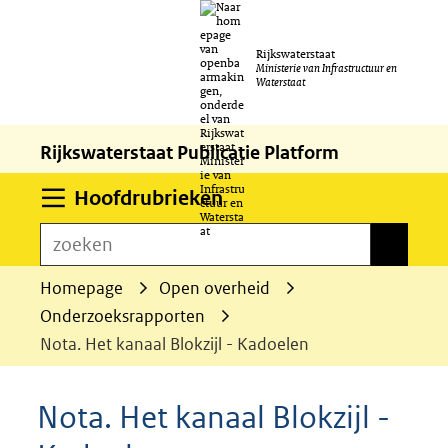
Ga
Rijkswaterstaat
naar
Ministerie van Infrastructuur en
Waterstaat
de
inhoud
Rijkswaterstaat Publicatie Platform
Uitklappen
Hoofdrubrieken
zoeken
zoeken
Homepage
Open overheid
Onderzoeksrapporten
Nota. Het kanaal Blokzijl - Kadoelen
Nota. Het kanaal Blokzijl -