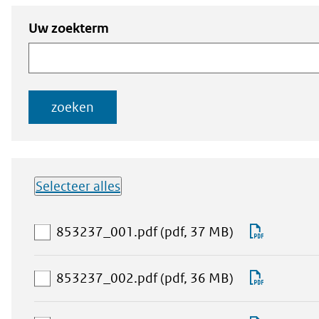
Zoeken
Zoeken naar
Uw zoekterm
naar
documenten
documenten
zoeken
Selecteer alles
Lijst met
aan
Downlo
853237_001.pdf
(pdf, 37 MB)
downloadbare
download-
853237_
bestanden
selectie
aan
Downlo
853237_002.pdf
(pdf, 36 MB)
toevoegen
download-
853237_