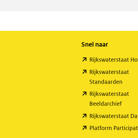
Snel naar
Rijkswaterstaat 
Rijkswaterstaat
(open
Standaarden
in
Rijkswaterstaat
nieuw
(open
Beeldarchief
venste
in
Rijkswaterstaat Da
(verwi
nieuw
Platform Participat
naar
venste