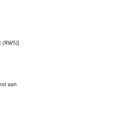
t (RWS)]
nst van