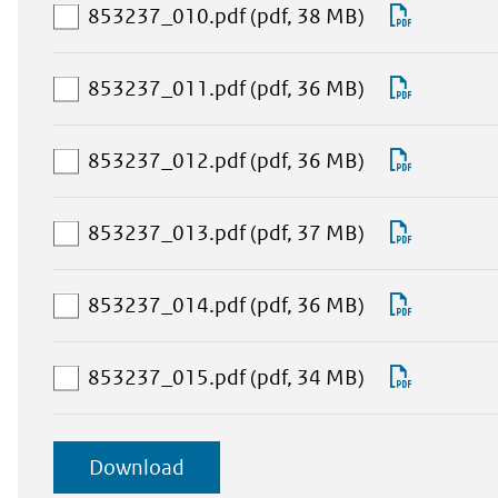
selectie
aan
Downlo
853237_010.pdf
(pdf, 38 MB)
toevoegen
download-
853237_
selectie
aan
Downlo
853237_011.pdf
(pdf, 36 MB)
toevoegen
download-
853237_
selectie
aan
Downlo
853237_012.pdf
(pdf, 36 MB)
toevoegen
download-
853237_
selectie
aan
Downlo
853237_013.pdf
(pdf, 37 MB)
toevoegen
download-
853237_
selectie
aan
Downlo
853237_014.pdf
(pdf, 36 MB)
toevoegen
download-
853237_
selectie
aan
Downlo
853237_015.pdf
(pdf, 34 MB)
toevoegen
download-
853237_
selectie
geselecteerde
Download
toevoegen
items