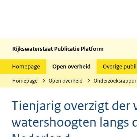
Rijkswaterstaat Publicatie Platform
Homepage
Open overheid
Overige publi
Homepage
Open overheid
Onderzoeksrappor
Tienjarig overzigt de
watershoogten langs d