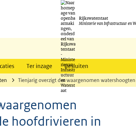
Ga
naar
Rijkswaterstaat
Ministerie van Infrastructuur en W
de
inhoud
caties
Ter inzage
Besluiten
ten
Tienjarig overzigt der waargenomen watershoogten 
r waargenomen
e hoofdrivieren in