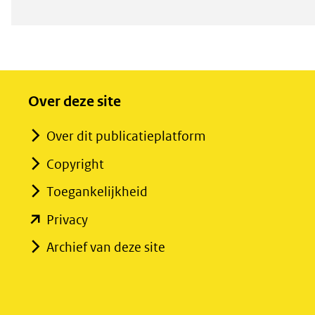
Over deze site
Over dit publicatieplatform
Copyright
Toegankelijkheid
(opent
Privacy
in
Archief van deze site
nieuw
venster)
(verwijst