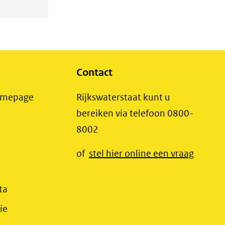
Contact
(opent
Homepage
Rijkswaterstaat kunt u
in
bereiken via telefoon 0800-
nieuw
8002
t
venster)
(opent
of
stel hier online een vraag
(verwijst
t
in
naar
r)
nieuw
(opent
ta
een
jst
venster
in
(opent
ie
andere
r)
(verwij
nieuw
in