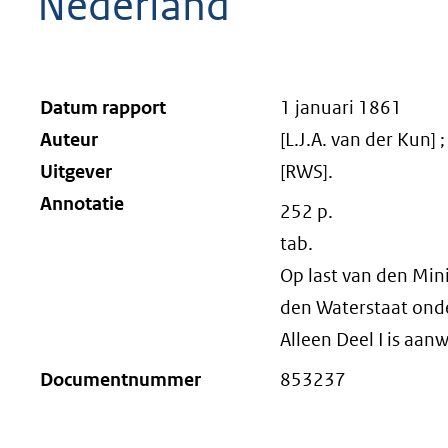
Nederland
Datum rapport
1 januari 1861
Auteur
[L.J.A. van der Kun]
Uitgever
[RWS].
Annotatie
252 p.
tab.
Op last van den Min
den Waterstaat onde
Alleen Deel I is aanw
Documentnummer
853237