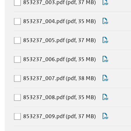
selectie
aan
Downlo
853237_003.pdf
(pdf, 37 MB)
toevoegen
download-
853237_
selectie
aan
Downlo
853237_004.pdf
(pdf, 35 MB)
toevoegen
download-
853237_
selectie
aan
Downlo
853237_005.pdf
(pdf, 37 MB)
toevoegen
download-
853237_
selectie
aan
Downlo
853237_006.pdf
(pdf, 35 MB)
toevoegen
download-
853237_
selectie
aan
Downlo
853237_007.pdf
(pdf, 38 MB)
toevoegen
download-
853237_
selectie
aan
Downlo
853237_008.pdf
(pdf, 35 MB)
toevoegen
download-
853237_
selectie
aan
Downlo
853237_009.pdf
(pdf, 37 MB)
toevoegen
download-
853237_