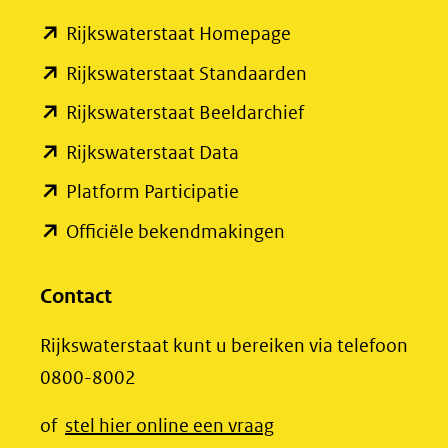
(verwijst
(opent
Rijkswaterstaat Homepage
naar
in
een
(opent
Rijkswaterstaat Standaarden
nieuw
andere
in
(opent
Rijkswaterstaat Beeldarchief
venster)
website)
nieuw
in
(opent
Rijkswaterstaat Data
(verwijst
venster)
nieuw
in
(opent
Platform Participatie
naar
(verwijst
venster)
nieuw
in
een
(opent
Officiële bekendmakingen
naar
(verwijst
venster)
nieuw
andere
in
een
naar
(verwijst
venster)
website)
nieuw
Contact
andere
een
naar
(verwijst
venster)
website)
andere
een
Rijkswaterstaat kunt u bereiken via telefoon
naar
(verwijst
website)
andere
0800-8002
een
naar
website)
andere
een
(opent
of
stel hier online een vraag
website)