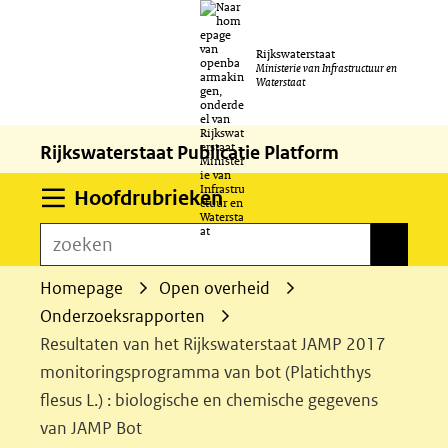
Ga
Rijkswaterstaat
naar
Ministerie van Infrastructuur en
Waterstaat
de
inhoud
Rijkswaterstaat Publicatie Platform
Uitklappen
Hoofdrubrieken
zoeken
zoeken
Homepage
Open overheid
Onderzoeksrapporten
Resultaten van het Rijkswaterstaat JAMP 2017
monitoringsprogramma van bot (Platichthys
flesus L.) : biologische en chemische gegevens
van JAMP Bot