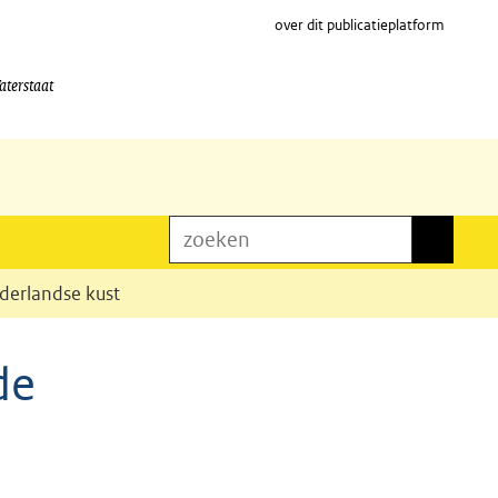
over dit publicatieplatform
aterstaat
zoeken
zoeken
derlandse kust
de