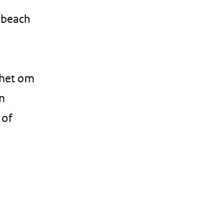
 beach
t het om
n
 of