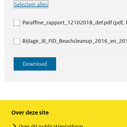
Selecteer alles
Lijst met
Paraffine_rapport_12102018_def.pdf
(pdf, 
downloadbare
bestanden
Bijlage_III_FID_Beachcleanup_2016_en_20
geselecteerde
Download
items
Over deze site
Over dit publicatieplatform