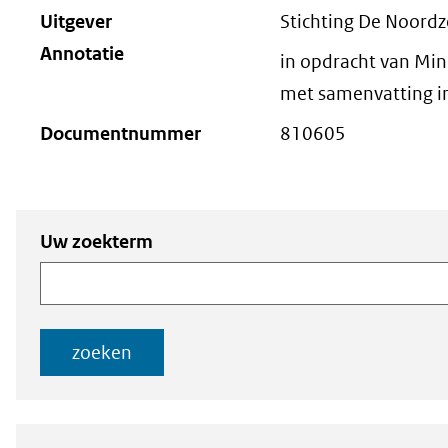
Uitgever
Stichting De Noordz
Annotatie
in opdracht van Mini
met samenvatting in
Documentnummer
810605
Zoeken
Zoeken naar
Uw zoekterm
naar
documenten
documenten
zoeken