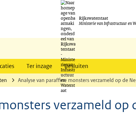
Ga
naar
Rijkswaterstaat
Ministerie van Infrastructuur en W
de
inhoud
caties
Ter inzage
Besluiten
ten
Analyse van paraffine monsters verzameld op de Ne
 monsters verzameld op 