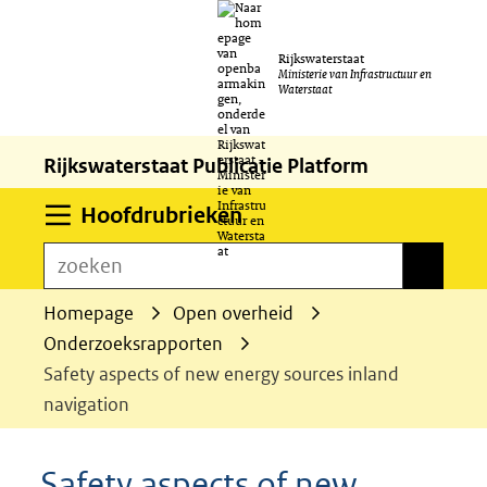
Ga
Rijkswaterstaat
naar
Ministerie van Infrastructuur en
Waterstaat
de
inhoud
Rijkswaterstaat Publicatie Platform
Uitklappen
Hoofdrubrieken
zoeken
zoeken
Homepage
Open overheid
Onderzoeksrapporten
Safety aspects of new energy sources inland
navigation
Safety aspects of new