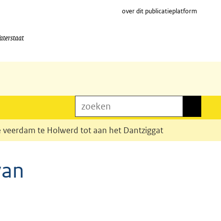
over dit publicatieplatform
aterstaat
zoeken
zoeken
e veerdam te Holwerd tot aan het Dantziggat
van