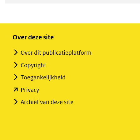
Over deze site
Over dit publicatieplatform
Copyright
Toegankelijkheid
(opent
Privacy
in
Archief van deze site
nieuw
venster)
(verwijst
naar