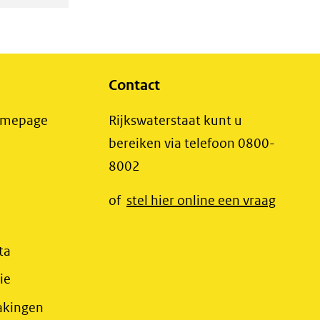
Contact
(opent
Homepage
Rijkswaterstaat kunt u
in
bereiken via telefoon 0800-
nieuw
8002
t
venster)
(opent
of
stel hier online een vraag
(verwijst
t
in
naar
r)
nieuw
(opent
ta
een
jst
venster
in
(opent
ie
andere
r)
(verwij
nieuw
in
website)
(opent
akingen
jst
naar
venster)