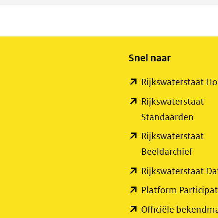
Snel naar
Rijkswaterstaat 
Rijkswaterstaat
(open
Standaarden
in
Rijkswaterstaat
nieuw
(open
Beeldarchief
venste
in
Rijkswaterstaat Da
(verwi
nieuw
Platform Participat
naar
venste
Officiële bekendm
een
(verwi