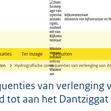
Ga
naar
Rijkswaterstaat
Ministerie van Infrastructuur en W
de
inhoud
caties
Ter inzage
Besluiten
ten
Hydrografische consequenties van verlenging van d
uenties van verlenging 
 tot aan het Dantziggat