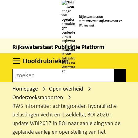
Ga
Rijkswaterstaat
naar
Ministerie van Infrastructuur en
Waterstaat
de
inhoud
Rijkswaterstaat Publicatie Platform
Uitklappen
Hoofdrubrieken
zoeken
zoeken
Homepage
Open overheid
Onderzoeksrapporten
RWS Informatie : achtergronden hydraulische
belastingen Vecht en IJsseldelta, BOI 2020 :
update WBI2017 in BOI naar aanleiding van de
geplande aanleg en openstelling van het