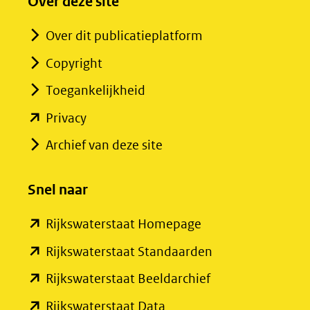
Over deze site
Over dit publicatieplatform
Copyright
Toegankelijkheid
(opent
Privacy
in
Archief van deze site
nieuw
venster)
Snel naar
(verwijst
(opent
Rijkswaterstaat Homepage
naar
in
een
(opent
Rijkswaterstaat Standaarden
nieuw
andere
in
(opent
Rijkswaterstaat Beeldarchief
venster)
website)
nieuw
in
(opent
Rijkswaterstaat Data