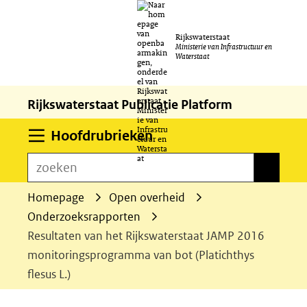
Ga
Rijkswaterstaat
naar
Ministerie van Infrastructuur en
Waterstaat
de
inhoud
Rijkswaterstaat Publicatie Platform
Uitklappen
Hoofdrubrieken
zoeken
zoeken
Homepage
Open overheid
Onderzoeksrapporten
Resultaten van het Rijkswaterstaat JAMP 2016
monitoringsprogramma van bot (Platichthys
flesus L.)