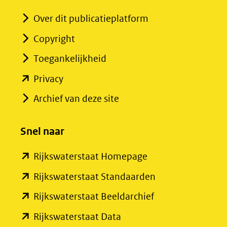
Over dit publicatieplatform
Copyright
Toegankelijkheid
(opent
Privacy
in
Archief van deze site
nieuw
venster)
Snel naar
(verwijst
(opent
Rijkswaterstaat Homepage
naar
in
een
(opent
Rijkswaterstaat Standaarden
nieuw
andere
in
(opent
Rijkswaterstaat Beeldarchief
venster)
website)
nieuw
in
(opent
Rijkswaterstaat Data
(verwijst
venster)