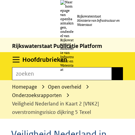
Ga
Rijkswaterstaat
naar
Ministerie van Infrastructuur en
Waterstaat
de
inhoud
Rijkswaterstaat Publicatie Platform
Uitklappen
Hoofdrubrieken
zoeken
zoeken
Homepage
Open overheid
Onderzoeksrapporten
Veiligheid Nederland in Kaart 2 [VNK2]
overstromingsrisico dijkring 5 Texel
Veiligheid Nederland in