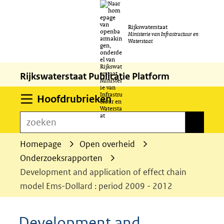
Ga
Rijkswaterstaat
naar
Ministerie van Infrastructuur en
Waterstaat
de
inhoud
Rijkswaterstaat Publicatie Platform
Uitklappen
Hoofdrubrieken
zoeken
zoeken
Homepage
Open overheid
Onderzoeksrapporten
Development and application of effect chain
model Ems-Dollard : period 2009 - 2012
Development and