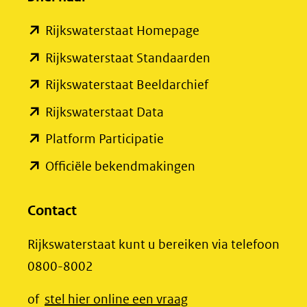
(verwijst
(opent
Rijkswaterstaat Homepage
naar
in
een
(opent
Rijkswaterstaat Standaarden
nieuw
andere
in
(opent
Rijkswaterstaat Beeldarchief
venster)
website)
nieuw
in
(opent
Rijkswaterstaat Data
(verwijst
venster)
nieuw
in
(opent
Platform Participatie
naar
(verwijst
venster)
nieuw
in
een
(opent
Officiële bekendmakingen
naar
(verwijst
venster)
nieuw
andere
in
een
naar
(verwijst
venster)
website)
nieuw
Contact
andere
een
naar
(verwijst
venster)
website)
andere
een
Rijkswaterstaat kunt u bereiken via telefoon
naar
(verwijst
website)
andere
0800-8002
een
naar
website)
andere
een
(opent
of
stel hier online een vraag