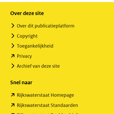
Over deze site
Over dit publicatieplatform
Copyright
Toegankelijkheid
(opent
Privacy
in
Archief van deze site
nieuw
venster)
Snel naar
(verwijst
(opent
Rijkswaterstaat Homepage
naar
in
een
(opent
Rijkswaterstaat Standaarden
nieuw
andere
in