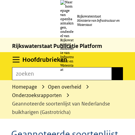
Ga
Rijkswaterstaat
naar
Ministerie van Infrastructuur en
Waterstaat
de
inhoud
Rijkswaterstaat Publicatie Platform
Uitklappen
Hoofdrubrieken
zoeken
zoeken
Homepage
Open overheid
Onderzoeksrapporten
Geannoteerde soortenlijst van Nederlandse
buikharigen (Gastrotricha)
Geannoteerde soortenlijst