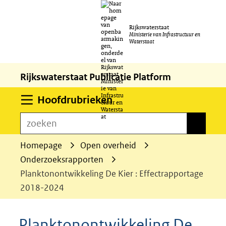
Ga
Rijkswaterstaat
naar
Ministerie van Infrastructuur en
Waterstaat
de
inhoud
Rijkswaterstaat Publicatie Platform
Uitklappen
Hoofdrubrieken
zoeken
zoeken
Homepage
Open overheid
Onderzoeksrapporten
Planktonontwikkeling De Kier : Effectrapportage
2018-2024
Planktonontwikkeling De