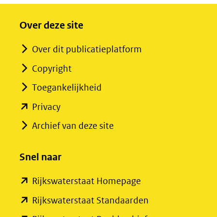
Over deze site
Over dit publicatieplatform
Copyright
Toegankelijkheid
(opent
Privacy
in
Archief van deze site
nieuw
venster)
Snel naar
(verwijst
(opent
Rijkswaterstaat Homepage
naar
in
een
(opent
Rijkswaterstaat Standaarden
nieuw
andere
in