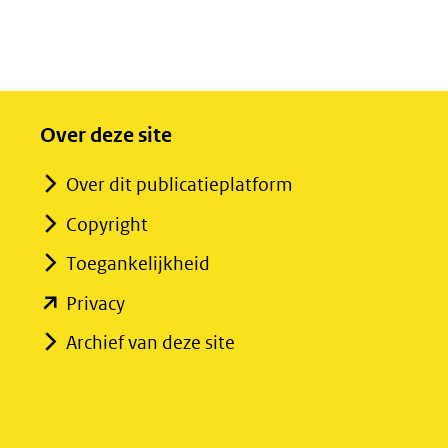
Over deze site
Over dit publicatieplatform
Copyright
Toegankelijkheid
(opent
Privacy
in
Archief van deze site
nieuw
venster)
(verwijst