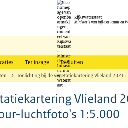
Ga
naar
Rijkswaterstaat
Ministerie van Infrastructuur en W
de
inhoud
caties
Ter inzage
Besluiten
ten
Toelichting bij de vegetatiekartering Vlieland 2021 :
etatiekartering Vlieland 
lour-luchtfoto's 1:5.000