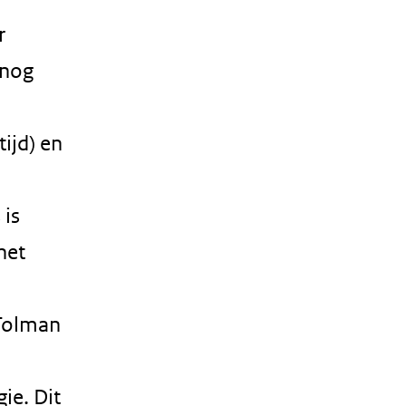
r
 nog
ijd) en
 is
het
 Tolman
ie. Dit