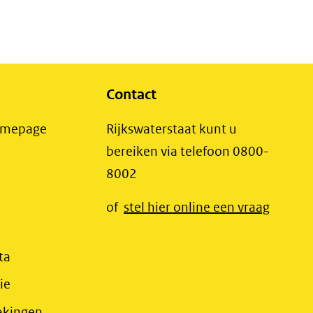
Contact
(opent
Homepage
Rijkswaterstaat kunt u
in
bereiken via telefoon 0800-
nieuw
8002
t
venster)
(opent
of
stel hier online een vraag
(verwijst
t
in
naar
r)
nieuw
(opent
ta
een
jst
venster
in
(opent
ie
andere
r)
(verwij
nieuw
in
website)
(opent
akingen