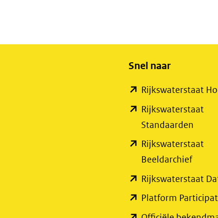
Snel naar
Rijkswaterstaat 
Rijkswaterstaat
(open
Standaarden
in
Rijkswaterstaat
nieuw
(open
Beeldarchief
venste
in
Rijkswaterstaat Da
(verwi
nieuw
Platform Participat
naar
venste
Officiële bekendm
een