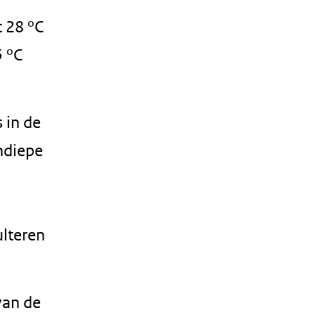
t 28 ºC
5 ºC
 in de
ondiepe
ulteren
van de