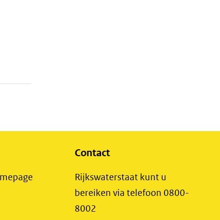
Contact
(opent
Homepage
Rijkswaterstaat kunt u
in
bereiken via telefoon 0800-
nieuw
8002
t