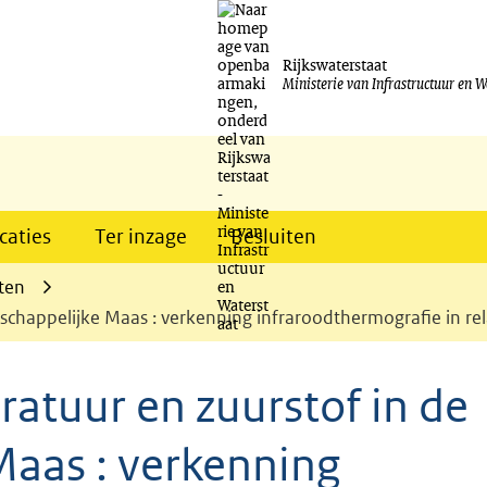
Ga
naar
Rijkswaterstaat
Ministerie van Infrastructuur en W
de
inhoud
caties
Ter inzage
Besluiten
ten
chappelijke Maas : verkenning infraroodthermografie in rel
atuur en zuurstof in de
aas : verkenning