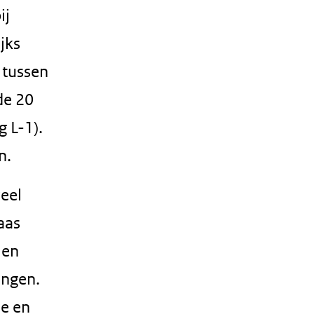
ij
jks
 tussen
de 20
g L-1).
n.
eel
aas
 en
ingen.
e en