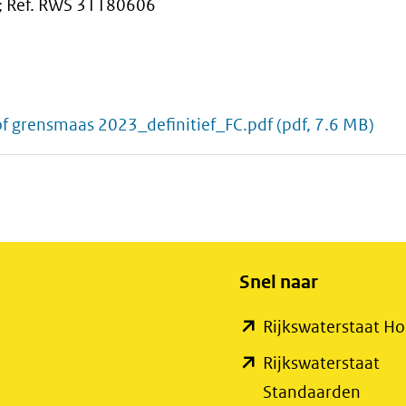
 ; Ref. RWS 31180606
f grensmaas 2023_definitief_FC.pdf
(pdf, 7.6 MB)
Snel naar
Rijkswaterstaat 
Rijkswaterstaat
(open
Standaarden