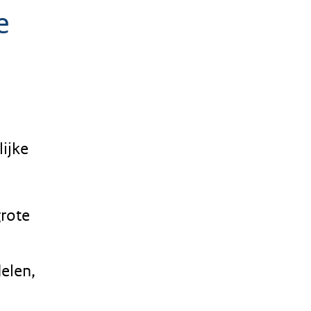
e
ijke
grote
elen,