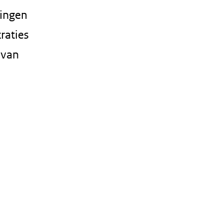
tingen
raties
 van