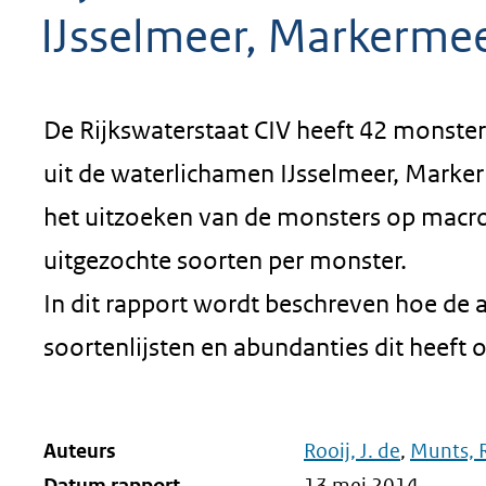
IJsselmeer, Markerme
De Rijkswaterstaat CIV heeft 42 monst
uit de waterlichamen IJsselmeer, Marke
het uitzoeken van de monsters op macr
uitgezochte soorten per monster.
In dit rapport wordt beschreven hoe de a
soortenlijsten en abundanties dit heeft 
Auteurs
Rooij, J. de
,
Munts, 
Datum rapport
13 mei 2014