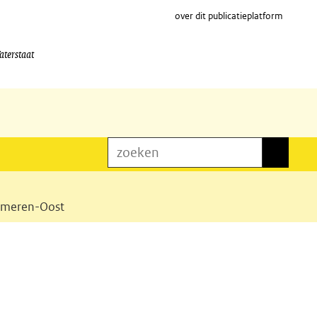
over dit publicatieplatform
aterstaat
zoeken
zoeken
ndmeren-Oost