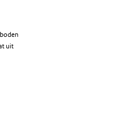
eboden
t uit