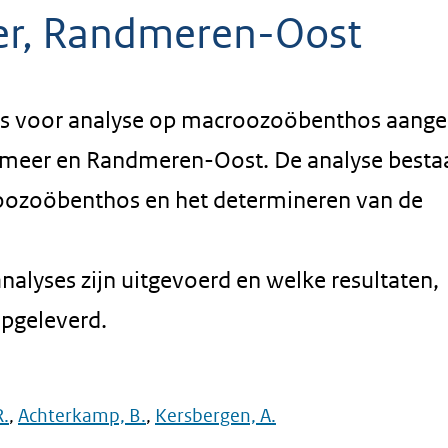
er, Randmeren-Oost
ers voor analyse op macroozoöbenthos aang
rmeer en Randmeren-Oost. De analyse bestaa
oozoöbenthos en het determineren van de
nalyses zijn uitgevoerd en welke resultaten,
opgeleverd.
R.
,
Achterkamp, B.
,
Kersbergen, A.