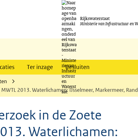
Ga
naar
Rijkswaterstaat
Ministerie van Infrastructuur en W
de
inhoud
caties
Ter inzage
Besluiten
ten
, MWTL 2013. Waterlichamen: IJsselmeer, Markermeer, Ra
rzoek in de Zoete
013. Waterlichamen: