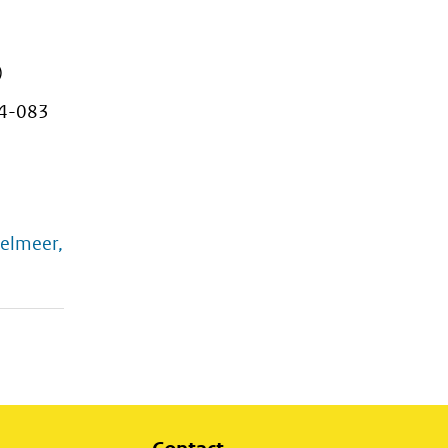
)
14-083
elmeer,