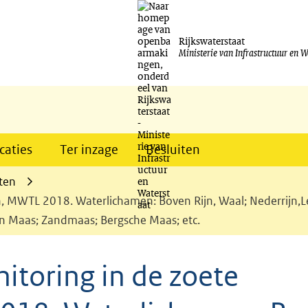
Ga
naar
Rijkswaterstaat
Ministerie van Infrastructuur en W
de
inhoud
caties
Ter inzage
Besluiten
ten
, MWTL 2018. Waterlichamen: Boven Rijn, Waal; Nederrijn,L
en Maas; Zandmaas; Bergsche Maas; etc.
toring in de zoete