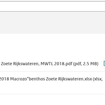
aa
 Zoete Rijkswateren, MWTL 2018.pdf
(pdf, 2.5 MB)
do
sel
2018 Macrozo”benthos Zoete Rijkswateren.xlsx
(xlsx,
to