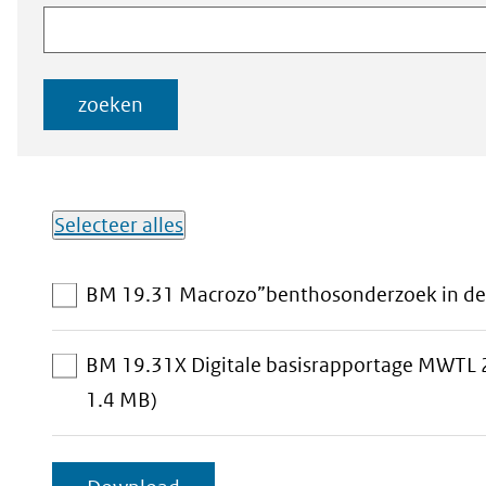
naar
documenten
documenten
zoeken
Selecteer alles
Lijst met
BM 19.31 Macrozo”benthosonderzoek in de
downloadbare
bestanden
BM 19.31X Digitale basisrapportage MWTL 
aan
1.4 MB)
download-
selectie