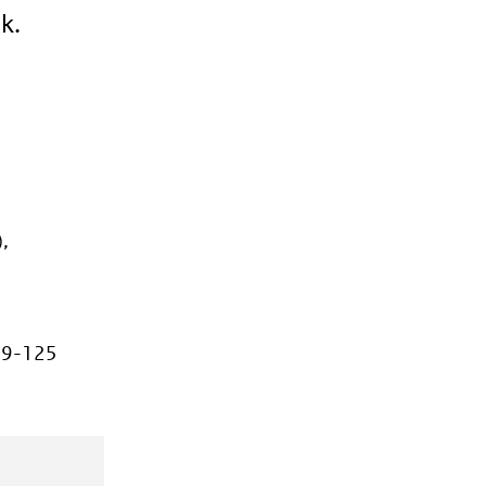
k.
,
19-125