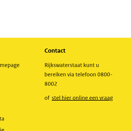
Zoete
basisrapportage
Rijkswateren,
MWTL
MWTL
2018
2018.pdf
Macrozo”benthos
Zoete
Contact
Rijkswateren.xlsx
(opent
Homepage
Rijkswaterstaat kunt u
in
bereiken via telefoon 0800-
nieuw
8002
t
venster)
(opent
of
stel hier online een vraag
(verwijst
t
in
naar
r)
nieuw
(opent
ta
een
jst
venster
in
(opent
ie
andere