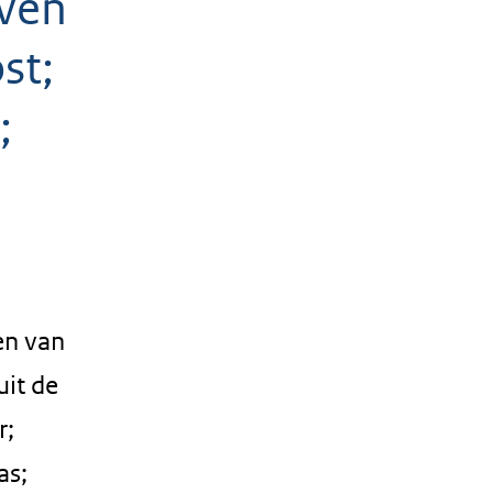
ven
st;
;
en van
it de
r;
as;