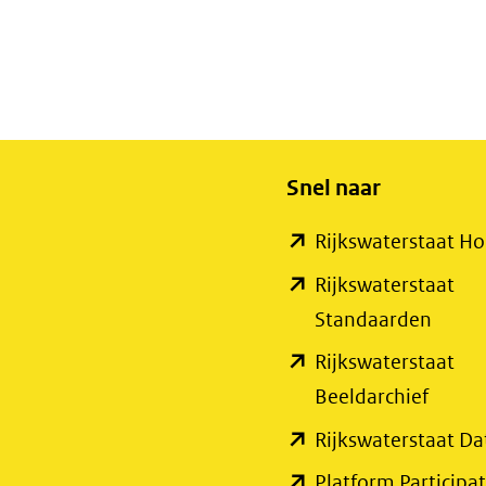
Snel naar
Rijkswaterstaat 
Rijkswaterstaat
(open
Standaarden
in
Rijkswaterstaat
nieuw
(open
Beeldarchief
venste
in
Rijkswaterstaat Da
(verwi
nieuw
Platform Participat