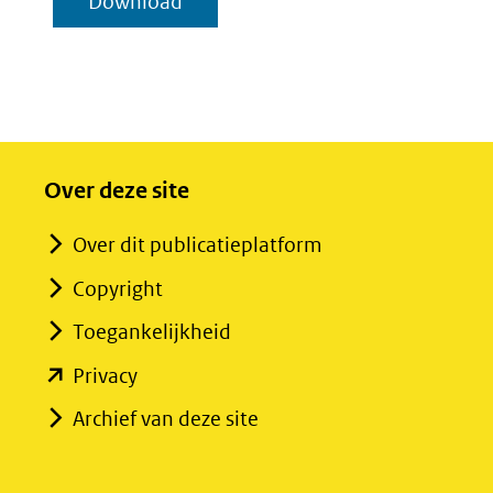
geselecteerde
Download
toevoegen
items
Over deze site
Over dit publicatieplatform
Copyright
Toegankelijkheid
(opent
Privacy
in
Archief van deze site
nieuw
venster)