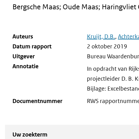
Bergsche Maas; Oude Maas; Haringvliet
Auteurs
Kruijt, D.B.
,
Achterk
Datum rapport
2 oktober 2019
Uitgever
Bureau Waardenbu
Annotatie
In opdracht van Rij
projectleider D. B. K
Bijlage: Excelbesta
Documentnummer
RWS rapportnummer
Zoeken
Zoeken naar
Uw zoekterm