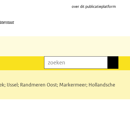
over dit publicatieplatform
aterstaat
zoeken
zoeken
ek; IJssel; Randmeren Oost; Markermeer; Hollandsche