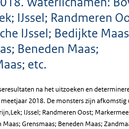
018. Waterlichamen: Bo
Lek; IJssel; Randmeren Oo
he IJssel; Bedijkte Maas
as; Beneden Maas;
aas; etc.
seresultaten na het uitzoeken en determiner
eetjaar 2018. De monsters zijn afkomstig u
rijn,Lek; IJssel; Randmeren Oost; Markermee
ven Maas; Grensmaas; Beneden Maas; Zandma